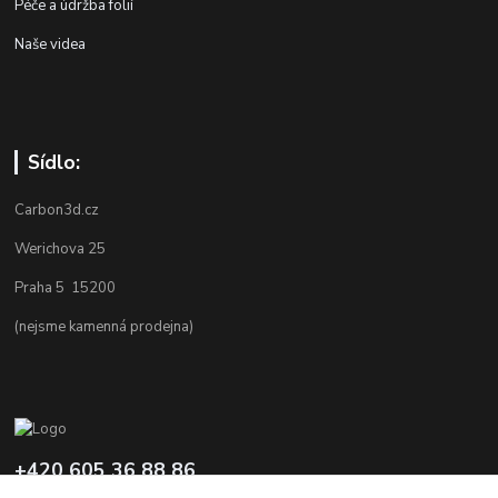
Péče a údržba folií
Naše videa
Sídlo:
Carbon3d.cz
Werichova 25
Praha 5 15200
(nejsme kamenná prodejna)
+420 605 36 88 86
Po-Pá 9.00-12.00 a 16.00-20.00