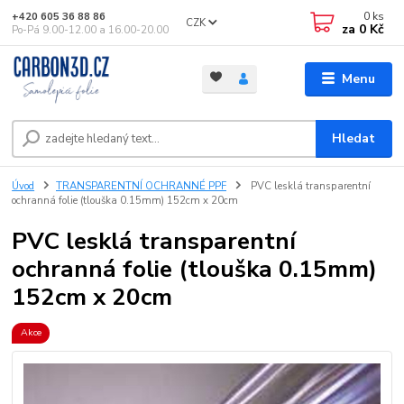
0
ks
+420 605 36 88 86
CZK
za
0 Kč
Po-Pá 9.00-12.00 a 16.00-20.00
Menu
Hledat
Úvod
TRANSPARENTNÍ OCHRANNÉ PPF
PVC lesklá transparentní
ochranná folie (tlouška 0.15mm) 152cm x 20cm
PVC lesklá transparentní
ochranná folie (tlouška 0.15mm)
152cm x 20cm
Akce