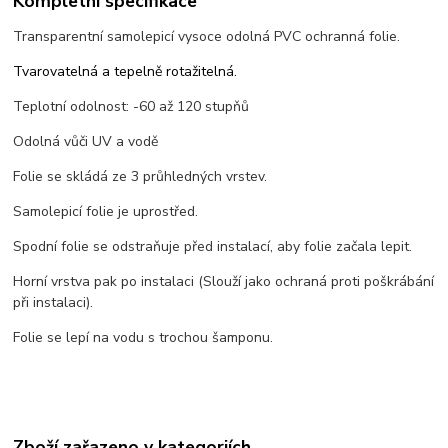
Kompletní specifikace
Transparentní samolepicí vysoce odolná PVC ochranná folie.
Tvarovatelná a tepelně rotažitelná.
Teplotní odolnost: -60 až 120 stupňů
Odolná vůči UV a vodě
Folie se skládá ze 3 průhledných vrstev.
Samolepicí folie je uprostřed.
Spodní folie se odstraňuje před instalací, aby folie začala lepit.
Horní vrstva pak po instalaci (Slouží jako ochraná proti poškrábání
při instalaci).
Folie se lepí na vodu s trochou šamponu.
Zboží zařazeno v kategoriích