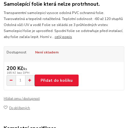
Samolepící folie která nelze protrhnout.
Transparentní samolepicí vysoce odolná PVC ochranná folie.
Tvarovatelná a tepelně rotažitelná. Teplotní odolnost: -60 až 120 stupňů
Odolná vůči UV a vodě Folie se skládá ze 3 průhledných vrstev.
Samolepicí folie je uprostřed. Spodní folie se odstraňuje před instalací,
aby folie začala lepit. Horní v...
celý popis
Dostupnost
Není skladem
200 Kč
/
ks
165 Kč
bez DPH
Přidat do košíku
Hlídat cenu / dostupnost
Do oblíbených