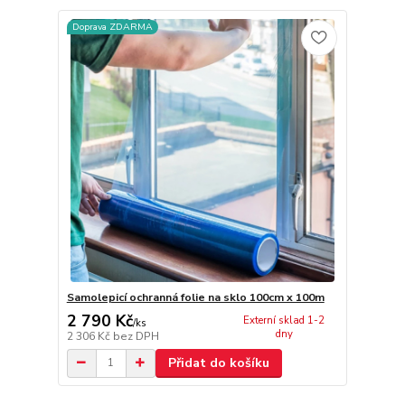
Doprava ZDARMA
Samolepicí ochranná folie na sklo 100cm x 100m
2 790 Kč
Externí sklad 1-2
/
ks
dny
2 306 Kč
bez DPH
Přidat do košíku