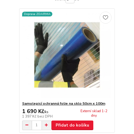
Doprava ZDARMA
Samolepicí ochranná folie na sklo 50cm x 100m
1 690 Kč
Externí sklad 1-2
/
ks
dny
1 397 Kč
bez DPH
Přidat do košíku