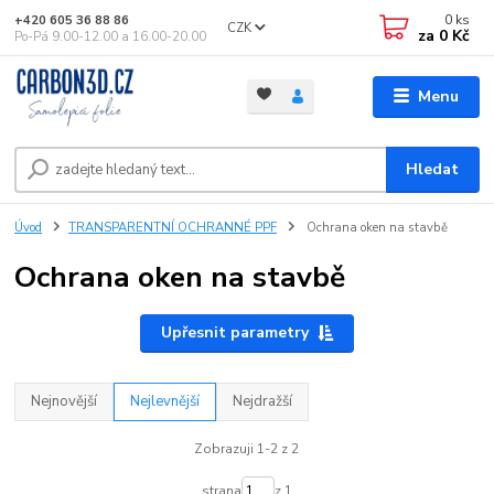
0
ks
+420 605 36 88 86
CZK
za
0 Kč
Po-Pá 9.00-12.00 a 16.00-20.00
Menu
Hledat
Úvod
TRANSPARENTNÍ OCHRANNÉ PPF
Ochrana oken na stavbě
Ochrana oken na stavbě
Upřesnit parametry
Nejnovější
Nejlevnější
Nejdražší
Zobrazuji 1-2 z 2
strana
z 1