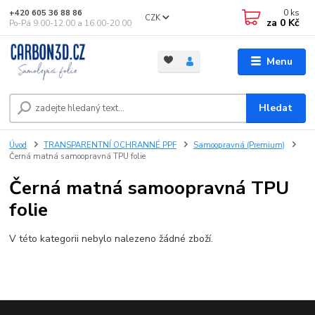
0
ks
+420 605 36 88 86
CZK
za
0 Kč
Po-Pá 9.00-12.00 a 16.00-20.00
Menu
Hledat
Úvod
TRANSPARENTNÍ OCHRANNÉ PPF
Samoopravná (Premium)
Černá matná samoopravná TPU folie
Černá matná samoopravná TPU
folie
V této kategorii nebylo nalezeno žádné zboží.