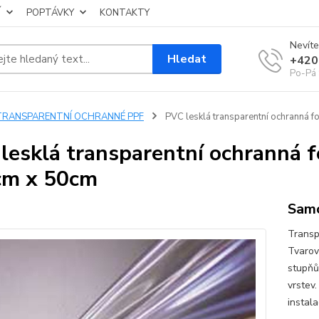
Í
POPTÁVKY
KONTAKTY
Nevíte
Hledat
+420
Po-Pá 
TRANSPARENTNÍ OCHRANNÉ PPF
PVC lesklá transparentní ochranná f
lesklá transparentní ochranná f
cm x 50cm
Samo
Transp
Tvarov
stupňů
vrstev.
instala