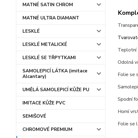
MATNÉ SATIN CHROM
Komple
MATNÉ ULTRA DIAMANT
Transpare
LESKLÉ
Tvarovate
LESKLÉ METALICKÉ
Teplotní
LESKLÉ SE TŘPYTKAMI
Odolná v
SAMOLEPICÍ LÁTKA (imitace
Folie se 
Alcantary)
Samolepic
UMĚLÁ SAMOLEPICÍ KŮŽE PU
Spodní fo
IMITACE KŮŽE PVC
Horní vrst
SEMIŠOVÉ
Folie se 
CHROMOVÉ PREMIUM