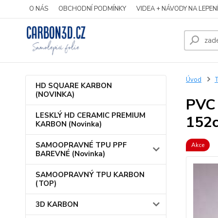
O NÁS
OBCHODNÍ PODMÍNKY
VIDEA + NÁVODY NA LEPEN
Úvod
HD SQUARE KARBON
(NOVINKA)
PVC 
LESKLÝ HD CERAMIC PREMIUM
152
KARBON (Novinka)
SAMOOPRAVNÉ TPU PPF
Akce
BAREVNÉ (Novinka)
SAMOOPRAVNÝ TPU KARBON
(TOP)
3D KARBON