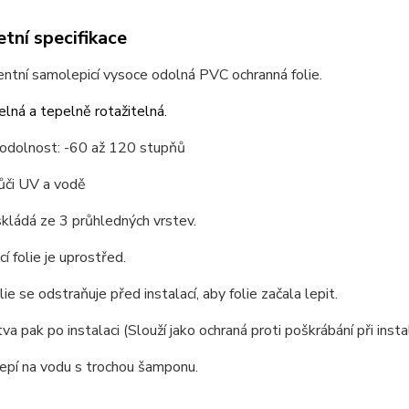
tní specifikace
ntní samolepicí vysoce odolná PVC ochranná folie.
lná a tepelně rotažitelná.
 odolnost: -60 až 120 stupňů
ůči UV a vodě
skládá ze 3 průhledných vrstev.
í folie je uprostřed.
lie se odstraňuje před instalací, aby folie začala lepit.
va pak po instalaci (Slouží jako ochraná proti poškrábání při instal
lepí na vodu s trochou šamponu.