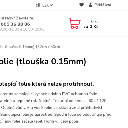
Přihlášení
CZK
 si rady? Zavolejte.
0
ks
 605 36 88 86
za
0 Kč
9.00-12.00 a 16.00-20.00
olie (tlouška 0.15mm) 152cm x 50cm
olie (tlouška 0.15mm)
lepící folie která nelze protrhnout.
arentní samolepicí vysoce odolná PVC ochranná folie.
atelná a tepelně rotažitelná. Teplotní odolnost: -60 až 120
 Odolná vůči UV a vodě Folie se skládá ze 3 průhledných
 Samolepicí folie je uprostřed. Spodní folie se odstraňuje před
cí, aby folie začala lepit. Horní v...
celý popis