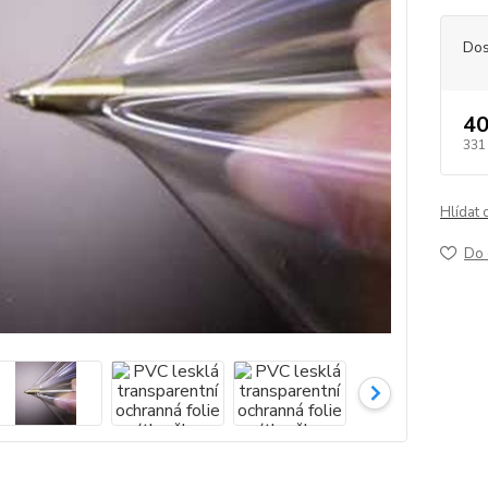
Dos
40
331
Hlídat 
Do 