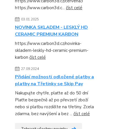
https://www.carbon3d.cz/cervena3
https://www.carbon3d.c...
číst celé
03.01.2025
NOVINKA SKLADEM - LESKLÝ HD
CERAMIC PREMIUM KARBON
https://www.carbon3d.cz/novinka-
skladem-leskly-hd-ceramic-premium-
karbon
číst celé
27.09.2024
Přidání možnosti odložené platby a
platby na Třetinky se Skip Pay
Nakupujte chytře, plaťte až do 50 dní
Plaťte bezpečně až po převzetí zboží
nebo si platbu rozdělte na třetiny. Zcela
zdarma, bez navýšení a bez ...
číst celé
Zobrazit všechny novinky