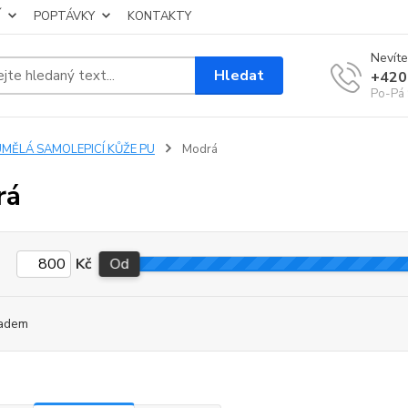
Í
POPTÁVKY
KONTAKTY
Nevíte
Hledat
+420
Po-Pá 
UMĚLÁ SAMOLEPICÍ KŮŽE PU
Modrá
rá
Kč
Od
adem