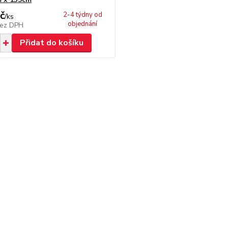
č
2-4 týdny od
/
ks
objednání
ez DPH
Přidat do košíku