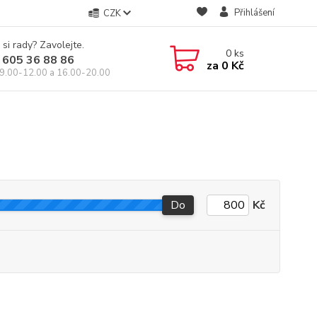
Přihlášení
CZK
 si rady? Zavolejte.
0
ks
 605 36 88 86
za
0 Kč
9.00-12.00 a 16.00-20.00
Do
Kč