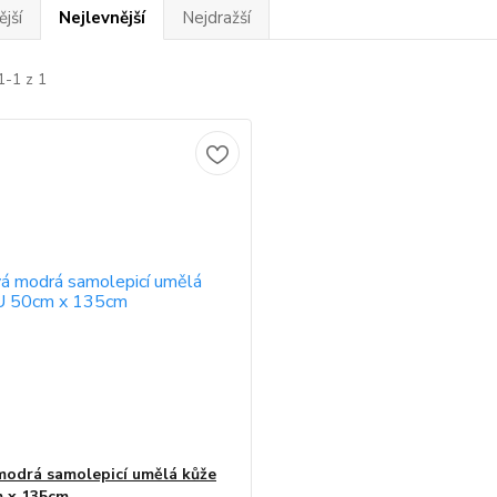
jší
Nejlevnější
Nejdražší
1-1 z 1
odrá samolepicí umělá kůže
 x 135cm