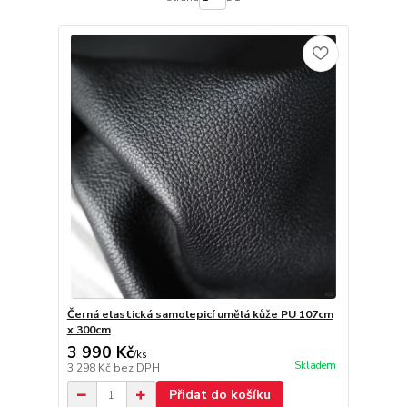
Černá elastická samolepicí umělá kůže PU 107cm
x 300cm
3 990 Kč
/
ks
Skladem
3 298 Kč
bez DPH
Přidat do košíku