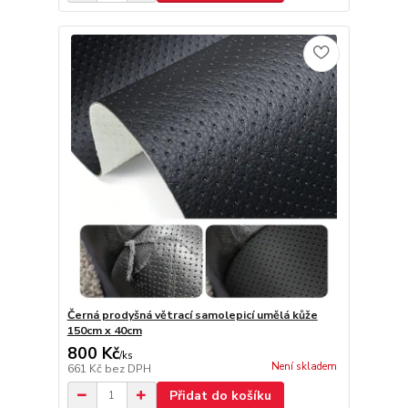
Černá prodyšná větrací samolepicí umělá kůže
150cm x 40cm
800 Kč
/
ks
Není skladem
661 Kč
bez DPH
Přidat do košíku