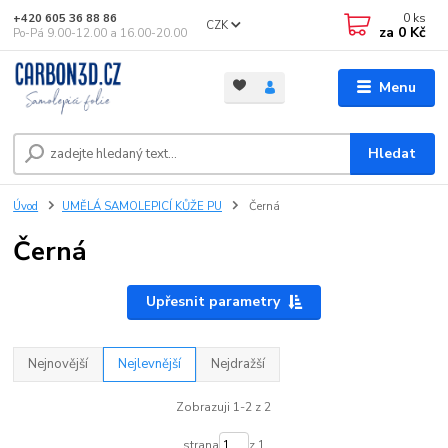
0
ks
+420 605 36 88 86
CZK
za
0 Kč
Po-Pá 9.00-12.00 a 16.00-20.00
Menu
Hledat
Úvod
UMĚLÁ SAMOLEPICÍ KŮŽE PU
Černá
Černá
Upřesnit parametry
Nejnovější
Nejlevnější
Nejdražší
Zobrazuji 1-2 z 2
strana
z 1