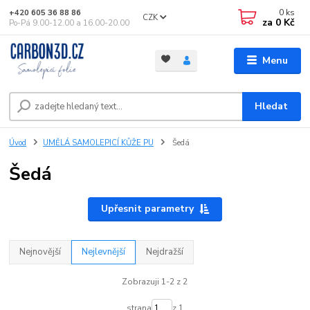
0
ks
+420 605 36 88 86
CZK
za
0 Kč
Po-Pá 9.00-12.00 a 16.00-20.00
Menu
Hledat
Úvod
UMĚLÁ SAMOLEPICÍ KŮŽE PU
Šedá
Šedá
Upřesnit parametry
Nejnovější
Nejlevnější
Nejdražší
Zobrazuji 1-2 z 2
strana
z 1