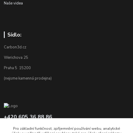
Naše videa
Sídlo:
Carbon3d.cz
Werichova 25
Praha 5 15200
(nejsme kamenná prodejna)
+420 605 36 88 86
Po-Pá 9.00-12.00 a 16.00-20.00
Pro základní funkčnost, zpříjemnění používání webu, analytické