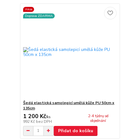
Akce
Doprava ZDARMA
Šedá elastická samolepicí umělá kůže PU 50cm x
135cm
1 200 Kč
2-4 týdny od
/
ks
objednání
992 Kč
bez DPH
Přidat do košíku