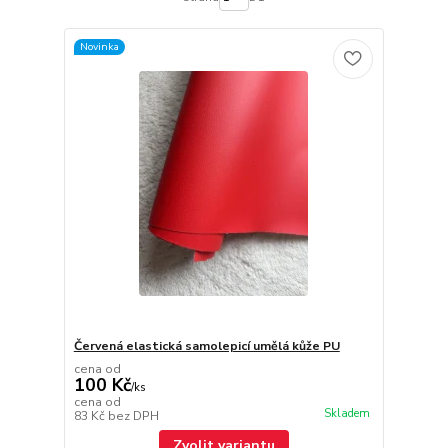
Novinka
Červená elastická samolepicí umělá kůže PU
cena od
100 Kč
/
ks
cena od
Skladem
83 Kč
bez DPH
Zvolit variantu