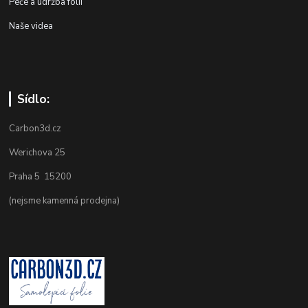
Péče a údržba folií
Naše videa
Sídlo:
Carbon3d.cz
Werichova 25
Praha 5 15200
(nejsme kamenná prodejna)