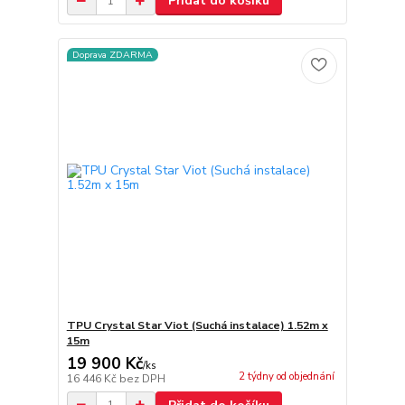
Přidat do košíku
Doprava ZDARMA
TPU Crystal Star Viot (Suchá instalace) 1.52m x
15m
19 900 Kč
/
ks
2 týdny od objednání
16 446 Kč
bez DPH