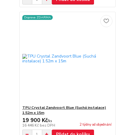
Doprava ZDARMA
TPU Crystal Zandvoort Blue (Suchá instalace)
1.52m x 15m
19 900 Kč
/
ks
2 týdny od objednání
16 446 Kč
bez DPH
Přidat do košíku