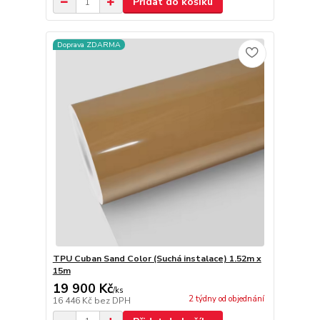
Přidat do košíku
Doprava ZDARMA
TPU Cuban Sand Color (Suchá instalace) 1.52m x
15m
19 900 Kč
/
ks
2 týdny od objednání
16 446 Kč
bez DPH