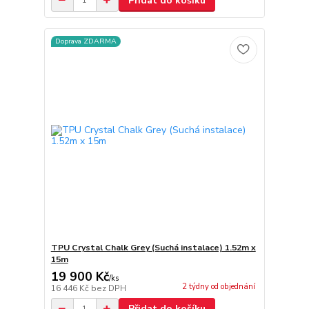
Přidat do košíku
Doprava ZDARMA
TPU Crystal Chalk Grey (Suchá instalace) 1.52m x
15m
19 900 Kč
/
ks
2 týdny od objednání
16 446 Kč
bez DPH
Přidat do košíku