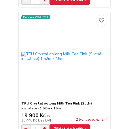
Doprava ZDARMA
TPU Crystal oolong Milk Tea Pink (Suchá
instalace) 1.52m x 15m
19 900 Kč
/
ks
2 týdny od objednání
16 446 Kč
bez DPH
Přidat do košíku