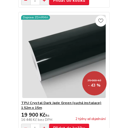
Přidat do košíku
Doprava ZDARMA
35 000 Kč
- 43 %
TPU Crystal Dark Jade Green (suchá instalace)
1.52m x 15m
19 900 Kč
/
ks
2 týdny od objednání
16 446 Kč
bez DPH