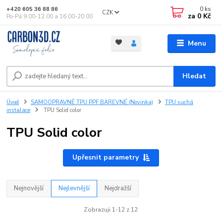
0
ks
+420 605 36 88 86
CZK
za
0 Kč
Po-Pá 9.00-12.00 a 16.00-20.00
Menu
Hledat
Úvod
SAMOOPRAVNÉ TPU PPF BAREVNÉ (Novinka)
TPU suchá
instalace
TPU Solid color
TPU Solid color
Upřesnit parametry
Nejnovější
Nejlevnější
Nejdražší
Zobrazuji 1-12 z 12