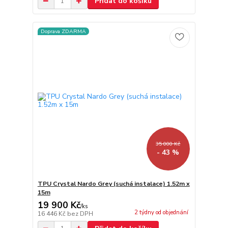
Přidat do košíku
Doprava ZDARMA
35 000 Kč
- 43 %
TPU Crystal Nardo Grey (suchá instalace) 1.52m x
15m
19 900 Kč
/
ks
2 týdny od objednání
16 446 Kč
bez DPH