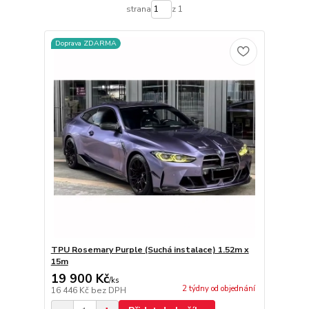
strana
z 1
Doprava ZDARMA
TPU Rosemary Purple (Suchá instalace) 1.52m x
15m
19 900 Kč
/
ks
2 týdny od objednání
16 446 Kč
bez DPH