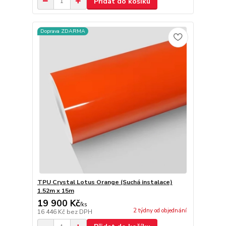
Přidat do košíku
Doprava ZDARMA
TPU Crystal Lotus Orange (Suchá instalace)
1.52m x 15m
19 900 Kč
/
ks
2 týdny od objednání
16 446 Kč
bez DPH