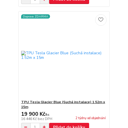
Doprava ZDARMA
TPU Tesla Glacier Blue (Suchá instalace) 1.52m x
15m
19 900 Kč
/
ks
2 týdny od objednání
16 446 Kč
bez DPH
Přidat do košíku