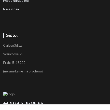
Péče a údržba folií
Naše videa
Sídlo:
Carbon3d.cz
Werichova 25
Praha 5 15200
(nejsme kamenná prodejna)
+420 605 36 88 86
Po-Pá 9.00-12.00 a 16.00-20.00