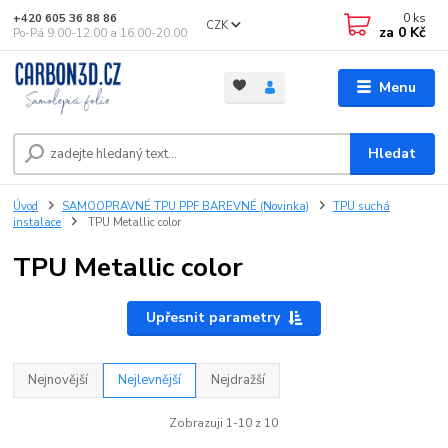
0
ks
+420 605 36 88 86
CZK
za
0 Kč
Po-Pá 9.00-12.00 a 16.00-20.00
Menu
Hledat
Úvod
SAMOOPRAVNÉ TPU PPF BAREVNÉ (Novinka)
TPU suchá
instalace
TPU Metallic color
TPU Metallic color
Upřesnit parametry
Nejnovější
Nejlevnější
Nejdražší
Zobrazuji 1-10 z 10