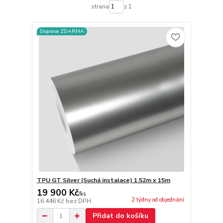
strana
z 1
Doprava ZDARMA
TPU GT Silver (Suchá instalace) 1.52m x 15m
19 900 Kč
/
ks
2 týdny od objednání
16 446 Kč
bez DPH
Přidat do košíku