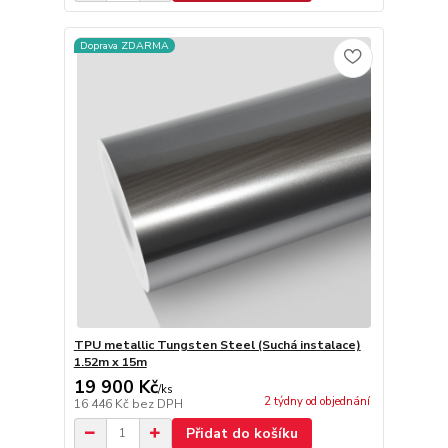
Doprava ZDARMA
TPU metallic Tungsten Steel (Suchá instalace)
1.52m x 15m
19 900 Kč
/
ks
2 týdny od objednání
16 446 Kč
bez DPH
Přidat do košíku