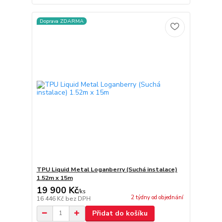
Doprava ZDARMA
TPU Liquid Metal Loganberry (Suchá instalace)
1.52m x 15m
19 900 Kč
/
ks
2 týdny od objednání
16 446 Kč
bez DPH
Přidat do košíku