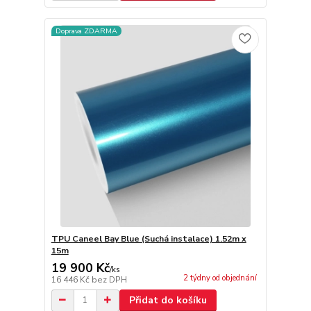
Doprava ZDARMA
TPU Caneel Bay Blue (Suchá instalace) 1.52m x
15m
19 900 Kč
/
ks
2 týdny od objednání
16 446 Kč
bez DPH
Přidat do košíku