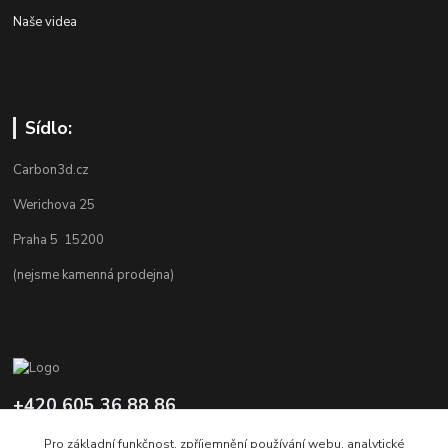
Naše videa
Sídlo:
Carbon3d.cz
Werichova 25
Praha 5 15200
(nejsme kamenná prodejna)
+420 605 36 88 86
Po-Pá 9.00-12.00 a 16.00-20.00
Pro základní funkčnost, zpříjemnění používání webu, analytické