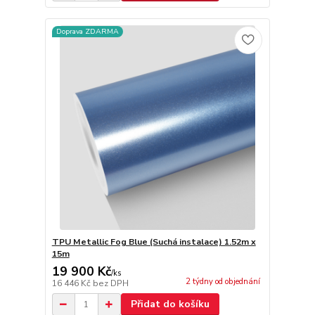
Doprava ZDARMA
TPU Metallic Fog Blue (Suchá instalace) 1.52m x
15m
19 900 Kč
/
ks
2 týdny od objednání
16 446 Kč
bez DPH
Přidat do košíku