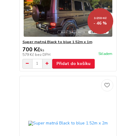
1 290 Kč
- 46 %
Super matná Black to blue 1.52m x 1m
700 Kč
/
ks
Skladem
579 Kč
bez DPH
Přidat do košíku