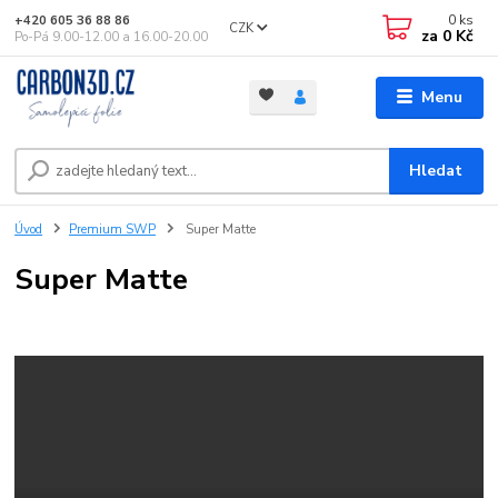
0
ks
+420 605 36 88 86
CZK
za
0 Kč
Po-Pá 9.00-12.00 a 16.00-20.00
Menu
Hledat
Úvod
Premium SWP
Super Matte
Super Matte