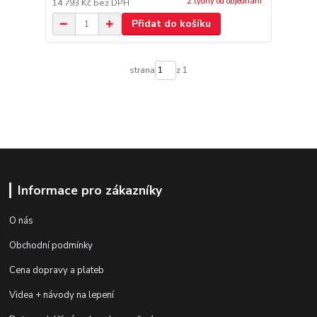
2 týdny od objednání
14 793 Kč
bez DPH
Přidat do košíku
strana
z 1
Informace pro zákazníky
O nás
Obchodní podmínky
Cena dopravy a plateb
Videa + návody na lepení