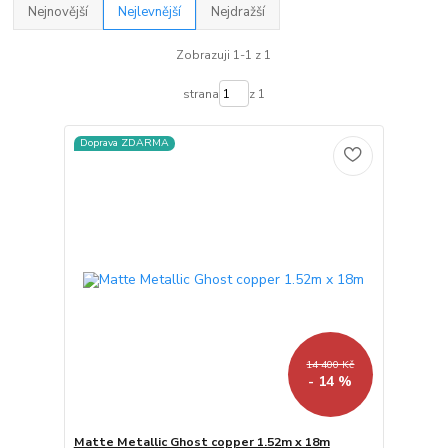
Nejnovější
Nejlevnější
Nejdražší
Zobrazuji 1-1 z 1
strana
z 1
Doprava ZDARMA
14 400 Kč
- 14 %
Matte Metallic Ghost copper 1.52m x 18m