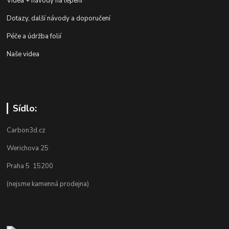
Videa + návody na lepení
Dotazy, další návody a doporučení
Péče a údržba folií
Naše videa
Sídlo:
Carbon3d.cz
Werichova 25
Praha 5 15200
(nejsme kamenná prodejna)