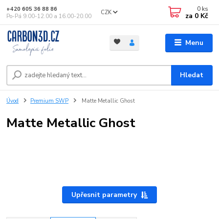
0
ks
+420 605 36 88 86
CZK
za
0 Kč
Po-Pá 9.00-12.00 a 16.00-20.00
Menu
Hledat
Úvod
Premium SWP
Matte Metallic Ghost
Matte Metallic Ghost
Upřesnit parametry