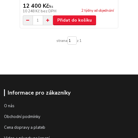
12 400 Kč
/
ks
2 týdny od objednání
10 248 Kč
bez DPH
Přidat do košíku
strana
z 1
Informace pro zákazníky
O nás
Obchodní podmínky
Cena dopravy a plateb