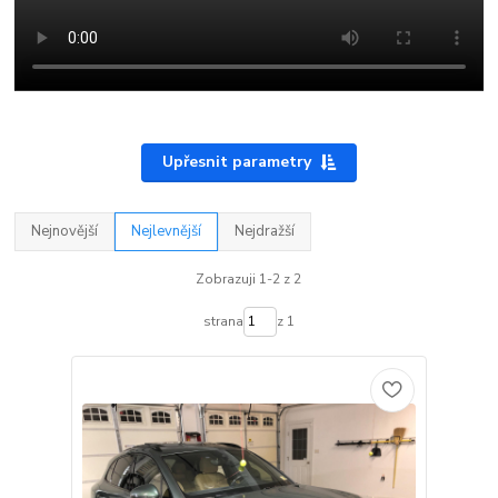
Upřesnit parametry
Nejnovější
Nejlevnější
Nejdražší
Zobrazuji 1-2 z 2
strana
z 1