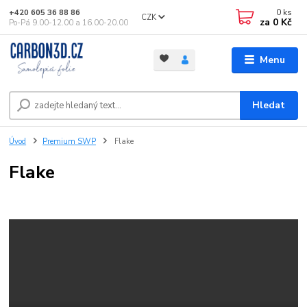
0
ks
+420 605 36 88 86
CZK
za
0 Kč
Po-Pá 9.00-12.00 a 16.00-20.00
Menu
Hledat
Úvod
Premium SWP
Flake
Flake