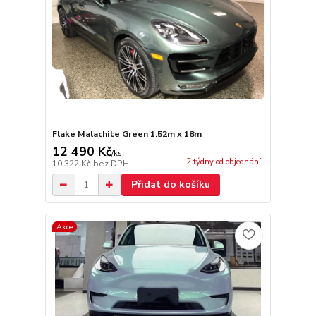
Flake Malachite Green 1.52m x 18m
12 490 Kč
/
ks
2 týdny od objednání
10 322 Kč
bez DPH
Přidat do košíku
Akce