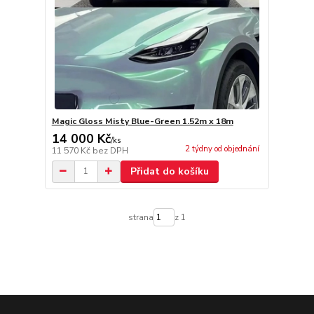
Magic Gloss Misty Blue-Green 1.52m x 18m
14 000 Kč
/
ks
2 týdny od objednání
11 570 Kč
bez DPH
Přidat do košíku
strana
z 1