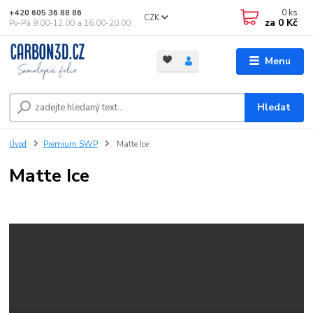
0
ks
+420 605 36 88 86
CZK
za
0 Kč
Po-Pá 9.00-12.00 a 16.00-20.00
Menu
Hledat
Úvod
Premium SWP
Matte Ice
Matte Ice