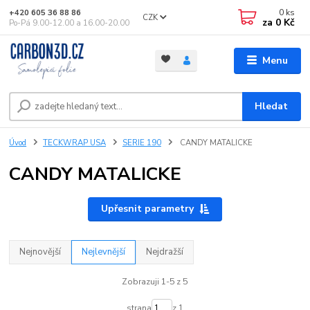
0
ks
+420 605 36 88 86
CZK
za
0 Kč
Po-Pá 9.00-12.00 a 16.00-20.00
Menu
Hledat
Úvod
TECKWRAP USA
SERIE 190
CANDY MATALICKE
CANDY MATALICKE
Upřesnit parametry
Nejnovější
Nejlevnější
Nejdražší
Zobrazuji 1-5 z 5
strana
z 1