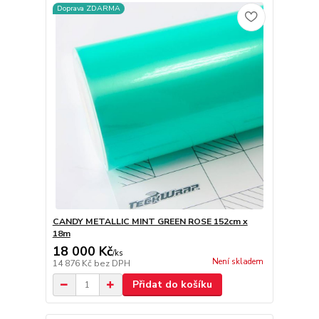
Doprava ZDARMA
CANDY METALLIC MINT GREEN ROSE 152cm x
18m
18 000 Kč
/
ks
Není skladem
14 876 Kč
bez DPH
Přidat do košíku