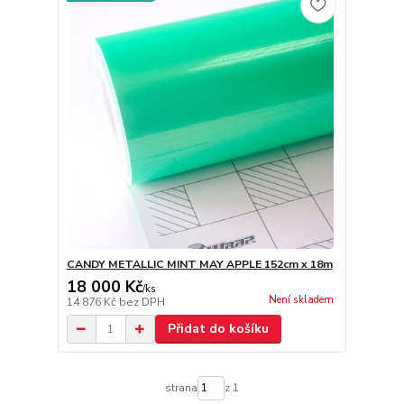
CANDY METALLIC MINT MAY APPLE 152cm x 18m
18 000 Kč
/
ks
Není skladem
14 876 Kč
bez DPH
Přidat do košíku
strana
z 1