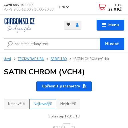
0
ks
+420 605 36 88 86
CZK
za
0 Kč
Po-Pá 9.00-12.00 a 16.00-20.00
Menu
Hledat
Úvod
TECKWRAP USA
SERIE 180
SATIN CHROM (VCH4)
SATIN CHROM (VCH4)
Upřesnit parametry
Nejnovější
Nejlevnější
Nejdražší
Zobrazuji 1-10 z 10
strana
z 1