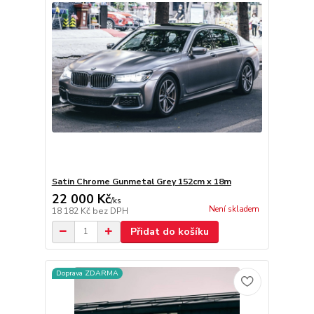
Satin Chrome Gunmetal Grey 152cm x 18m
22 000 Kč
/
ks
Není skladem
18 182 Kč
bez DPH
Přidat do košíku
Doprava ZDARMA