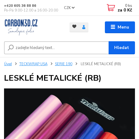
0
ks
+420 605 36 88 86
CZK
za
0 Kč
Po-Pá 9.00-12.00 a 16.00-20.00
Menu
Hledat
Úvod
TECKWRAP USA
SERIE 190
LESKLÉ METALICKÉ (RB)
LESKLÉ METALICKÉ (RB)