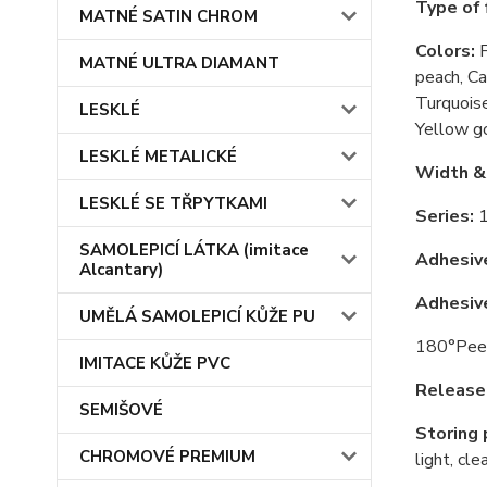
Type of 
MATNÉ SATIN CHROM
Colors:
F
MATNÉ ULTRA DIAMANT
peach, Ca
Turquoise
LESKLÉ
Yellow g
LESKLÉ METALICKÉ
Width &
LESKLÉ SE TŘPYTKAMI
Series:
1
SAMOLEPICÍ LÁTKA (imitace
Adhesiv
Alcantary)
Adhesiv
UMĚLÁ SAMOLEPICÍ KŮŽE PU
180°Peel 
IMITACE KŮŽE PVC
Release 
SEMIŠOVÉ
Storing p
CHROMOVÉ PREMIUM
light, cl