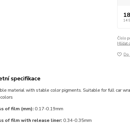
18
14 
Číslo p
Hlídat 
Do 
tní specifikace
le material with stable color pigments. Suitable for full car wr
colors
s of film (mm):
0.17-0.19mm
s of film with release liner:
0.34-0.35mm