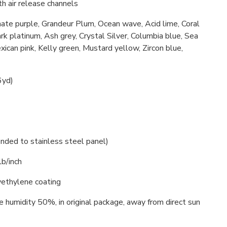
h air release channels
nate purple, Grandeur Plum, Ocean wave, Acid lime, Coral
k platinum, Ash grey, Crystal Silver, Columbia blue, Sea
ican pink, Kelly green, Mustard yellow, Zircon blue,
6yd)
onded to stainless steel panel)
b/inch
yethylene coating
e humidity 50%, in original package, away from direct sun