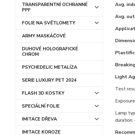
Avg. indo
TRANSPARENTNÍ OCHRANNÉ
PPF
Avg. out
FOLIE NA SVĚTLOMETY
Applicat
ARMY MASKÁČOVÉ
Dimensio
DUHOVÉ HOLOGRAFICKÉ
Plastific
CHROM
Breaking
PSYCHEDELIC METALÍZA
Light Ag
SERIE LUXURY PET 2024
Test resu
FLASH 3D KOSTKY
Exposure
SPECIÁLNÍ FOLIE
Lamp typ
IMITACE DŘEVA
duration:
IMITACE KOROZE
Recomme