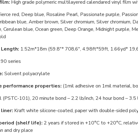
film:
High grade polymeric multilayered calendared vinyl film wit
ierce red, Deep blue, Rosaline Pearl, Passionate purple, Passio
ribbean blue, Amber brown, Silver chromium, Silver chromium, Dar
, Cerulean blue, Ocean green, Deep Orange, Midnight purple, Mex
old
 Length:
1.52m*18m (59.8"* 708,6", 4.98ft*59ft, 1.66yd* 19,
90 series
e:
Solvent polyacrylate
e performance properties:
(1mil adhesive on 1mil material, b
(PSTC-101), 20 minute bond – 2.2 lb/inch, 24 hour bond – 3.5 l
liner:
Kraft white silicone-coated, paper with double-sided pol
eriod (shelf life):
2 years if stored in +10°С to +20°С, relativ
ean and dry place