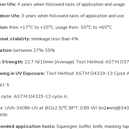
or life:
4 years when followed rules of application and usage
door life:
3 years when followed rules of application and use
ion:
from +17°С to +25°С, usage from -55°С to +65°С
nal stability:
shrinkage less than 4%
ation:
between 27%-35%
 Strength:
22.7 N/10mm (Average) Test Method: ASTM D3
eing in UV Exposure:
Test Method: ASTM D4329-13 Cycle A 
lt: 5
 cycle: ASTM D4329-13 cycle A,
e: UVA-3408h UV at (60±2.5)℃ BPT, 0.89 W/ (m2•nm)@340nm
 49h
nded application tools:
Squeegee, buffer, knife, masking ta