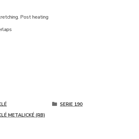
retching. Post heating
erlaps
KLÉ
SERIE 190
KLÉ METALICKÉ (RB)