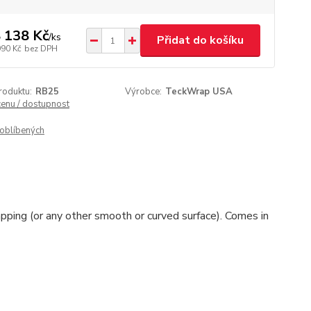
 138 Kč
/
ks
Přidat do košíku
990 Kč
bez DPH
roduktu:
RB25
Výrobce:
TeckWrap USA
cenu / dostupnost
oblíbených
apping (or any other smooth or curved surface). Comes in