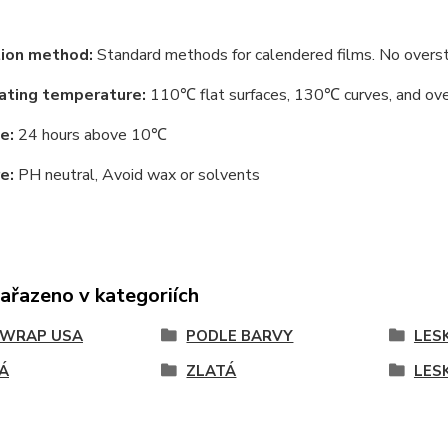
tion method:
Standard methods for calendered films. No overst
ating temperature:
110℃ flat surfaces, 130℃ curves, and ov
e:
24 hours above 10℃
e:
PH neutral, Avoid wax or solvents
zařazeno v kategoriích
KWRAP USA
PODLE BARVY
LES
Á
ZLATÁ
LES