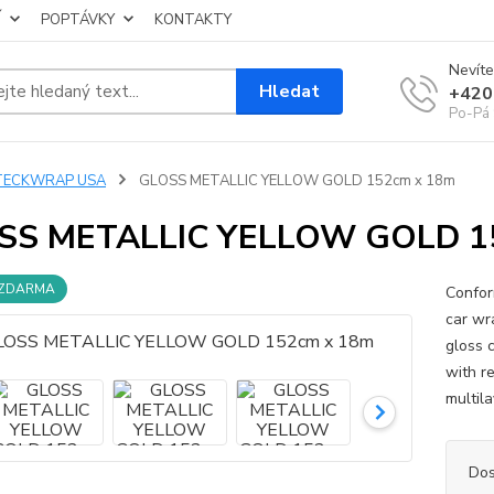
Í
POPTÁVKY
KONTAKTY
Nevíte
Hledat
+420
Po-Pá 
TECKWRAP USA
GLOSS METALLIC YELLOW GOLD 152cm x 18m
SS METALLIC YELLOW GOLD 1
 ZDARMA
Confor
car wr
gloss 
with r
multila
Dos