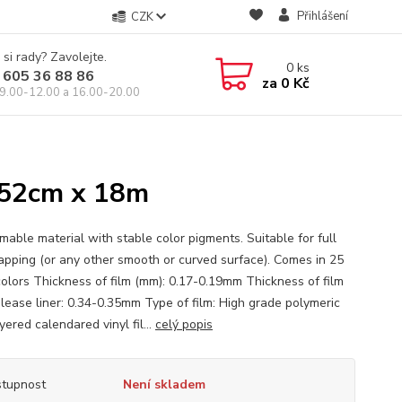
Přihlášení
CZK
 si rady? Zavolejte.
0
ks
 605 36 88 86
za
0 Kč
9.00-12.00 a 16.00-20.00
52cm x 18m
mable material with stable color pigments. Suitable for full
apping (or any other smooth or curved surface). Comes in 25
colors Thickness of film (mm): 0.17-0.19mm Thickness of film
elease liner: 0.34-0.35mm Type of film: High grade polymeric
yered calendared vinyl fil...
celý popis
tupnost
Není skladem