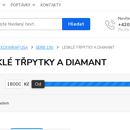
Í
POPTÁVKY
KONTAKTY
Nevíte
Hledat
+420
Po-Pá 
TECKWRAP USA
SERIE 190
LESKLÉ TŘPYTKY A DIAMANT
KLÉ TŘPYTKY A DIAMANT
Kč
Od
adem