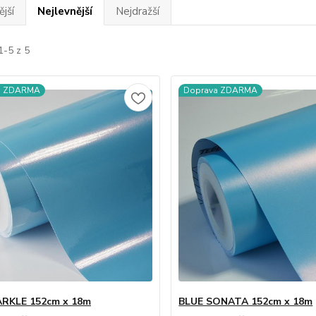
jší
Nejlevnější
Nejdražší
1-5 z 5
a ZDARMA
Doprava ZDARMA
ARKLE 152cm x 18m
BLUE SONATA 152cm x 18m