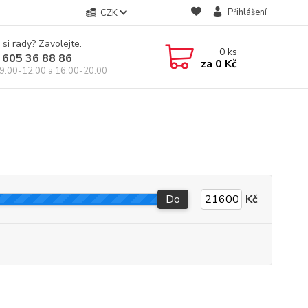
Přihlášení
CZK
 si rady? Zavolejte.
0
ks
 605 36 88 86
za
0 Kč
9.00-12.00 a 16.00-20.00
Do
Kč