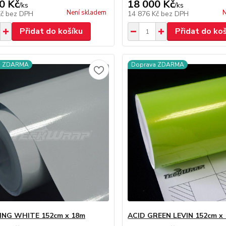
0 Kč
18 000 Kč
/
ks
/
ks
Není skladem
N
Kč
bez DPH
14 876 Kč
bez DPH
Přidat do košíku
Přidat do ko
a ZDARMA
Doprava ZDARMA
ING WHITE 152cm x 18m
ACID GREEN LEVIN 152cm x