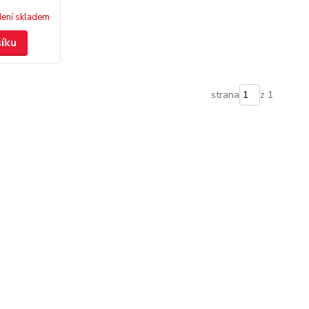
ení skladem
šíku
strana
z 1