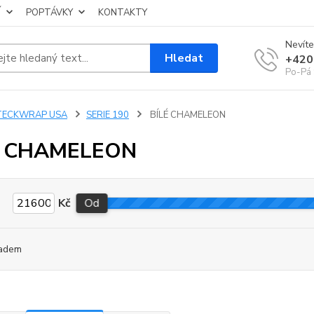
Í
POPTÁVKY
KONTAKTY
Nevíte
Hledat
+420
Po-Pá 
TECKWRAP USA
SERIE 190
BÍLÉ CHAMELEON
É CHAMELEON
Kč
Od
adem