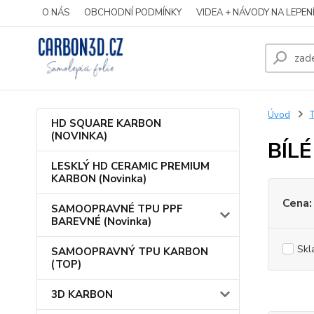
O NÁS
OBCHODNÍ PODMÍNKY
VIDEA + NÁVODY NA LEPEN
Úvod
HD SQUARE KARBON
(NOVINKA)
BÍL
LESKLÝ HD CERAMIC PREMIUM
KARBON (Novinka)
Cena:
SAMOOPRAVNÉ TPU PPF
BAREVNÉ (Novinka)
Skl
SAMOOPRAVNÝ TPU KARBON
(TOP)
3D KARBON