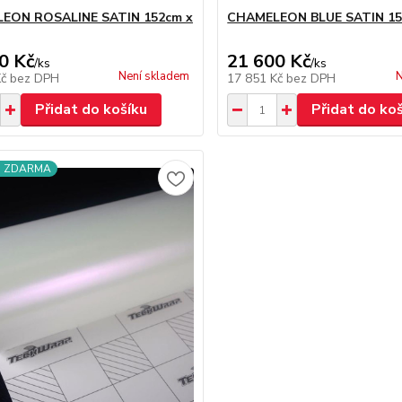
EON ROSALINE SATIN 152cm x
CHAMELEON BLUE SATIN 15
0 Kč
21 600 Kč
/
ks
/
ks
Není skladem
N
Kč
bez DPH
17 851 Kč
bez DPH
Přidat do košíku
Přidat do ko
a ZDARMA