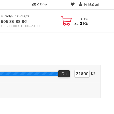
Přihlášení
CZK
 si rady? Zavolejte.
0
ks
 605 36 88 86
za
0 Kč
9.00-12.00 a 16.00-20.00
Do
Kč