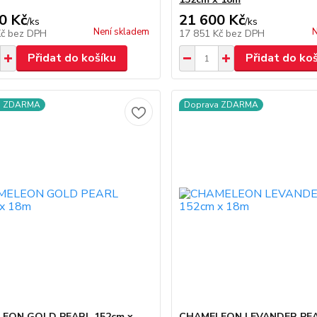
0 Kč
21 600 Kč
/
ks
/
ks
Není skladem
N
Kč
bez DPH
17 851 Kč
bez DPH
Přidat do košíku
Přidat do ko
a ZDARMA
Doprava ZDARMA
EON GOLD PEARL 152cm x
CHAMELEON LEVANDER PEA