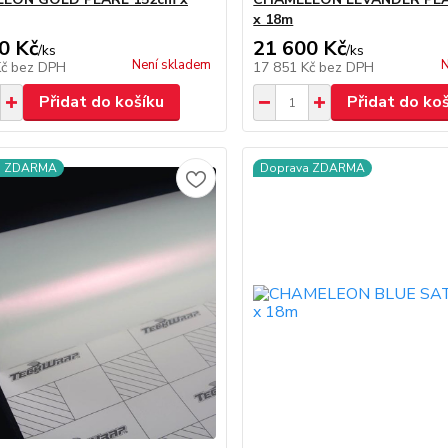
x 18m
0 Kč
21 600 Kč
/
ks
/
ks
Není skladem
N
Kč
bez DPH
17 851 Kč
bez DPH
Přidat do košíku
Přidat do ko
a ZDARMA
Doprava ZDARMA