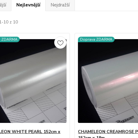
jší
Nejlevnější
Nejdražší
1-10 z 10
a ZDARMA
Doprava ZDARMA
EON WHITE PEARL 152cm x
CHAMELEON CREAMROSE P
152cm x 18m