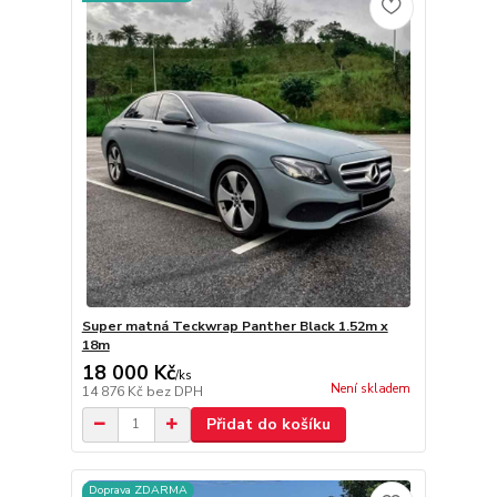
Super matná Teckwrap Panther Black 1.52m x
18m
18 000 Kč
/
ks
Není skladem
14 876 Kč
bez DPH
Přidat do košíku
Doprava ZDARMA