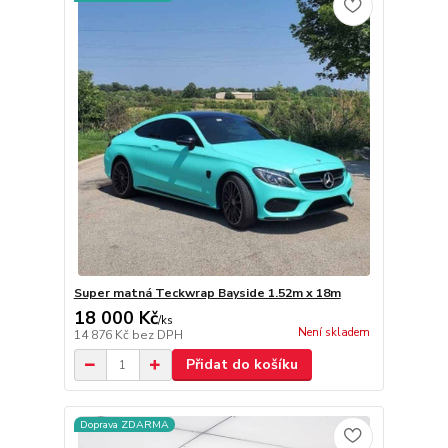
Super matná Teckwrap Bayside 1.52m x 18m
18 000 Kč
/
ks
Není skladem
14 876 Kč
bez DPH
Přidat do košíku
Doprava ZDARMA