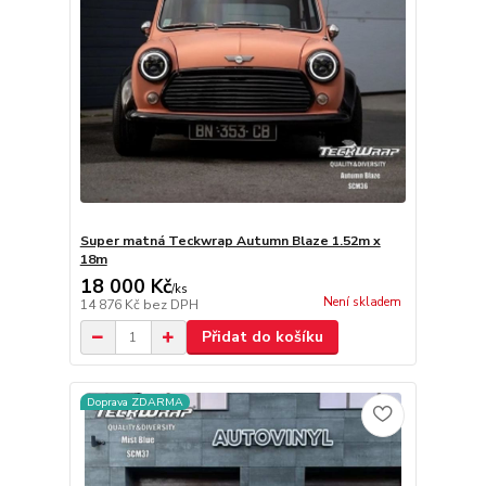
Super matná Teckwrap Autumn Blaze 1.52m x
18m
18 000 Kč
/
ks
Není skladem
14 876 Kč
bez DPH
Přidat do košíku
Doprava ZDARMA