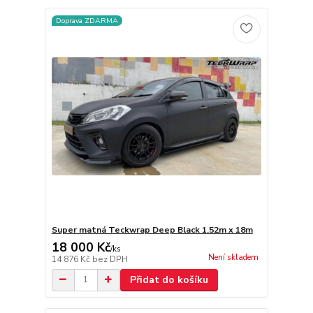
Doprava ZDARMA
Super matná Teckwrap Deep Black 1.52m x 18m
18 000 Kč
/
ks
Není skladem
14 876 Kč
bez DPH
Přidat do košíku