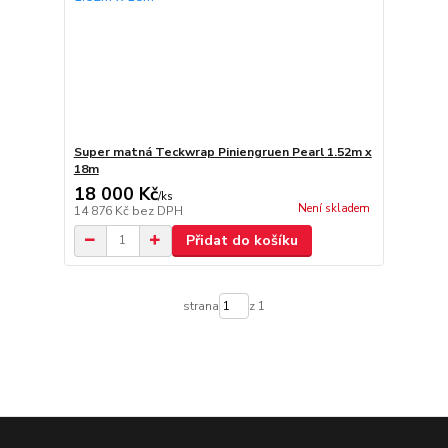
Super matná Teckwrap Piniengruen Pearl 1.52m x
18m
18 000 Kč
/
ks
Není skladem
14 876 Kč
bez DPH
Přidat do košíku
strana
z 1