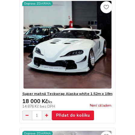
Doprava ZDARMA
Super matná Teckwrap Alaska white 1.52m x 18m
18 000 Kč
/
ks
Není skladem
14 876 Kč
bez DPH
Přidat do košíku
Doprava ZDARMA