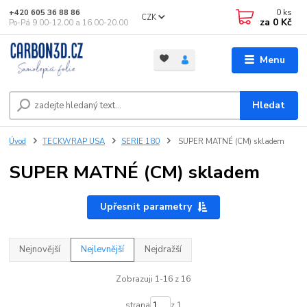
0
ks
+420 605 36 88 86
CZK
za
0 Kč
Po-Pá 9.00-12.00 a 16.00-20.00
Menu
Hledat
Úvod
TECKWRAP USA
SERIE 180
SUPER MATNÉ (CM) skladem
SUPER MATNÉ (CM) skladem
Upřesnit parametry
Nejnovější
Nejlevnější
Nejdražší
Zobrazuji 1-16 z 16
strana
z 1