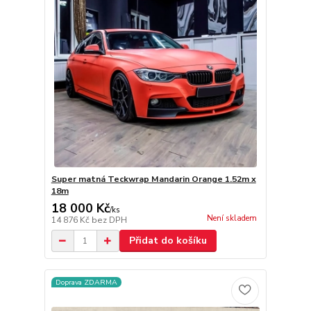
Super matná Teckwrap Mandarin Orange 1.52m x
18m
18 000 Kč
/
ks
Není skladem
14 876 Kč
bez DPH
Přidat do košíku
Doprava ZDARMA