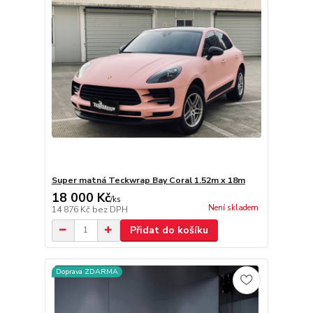
Super matná Teckwrap Bay Coral 1.52m x 18m
18 000 Kč
/
ks
Není skladem
14 876 Kč
bez DPH
Přidat do košíku
Doprava ZDARMA