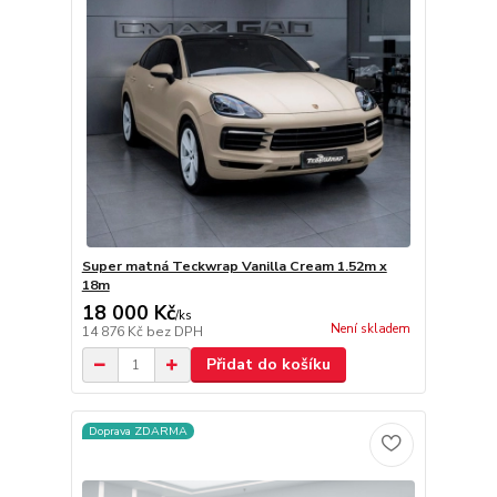
Super matná Teckwrap Vanilla Cream 1.52m x
18m
18 000 Kč
/
ks
Není skladem
14 876 Kč
bez DPH
Přidat do košíku
Doprava ZDARMA