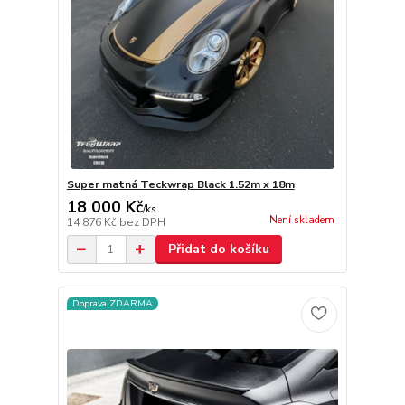
Super matná Teckwrap Black 1.52m x 18m
18 000 Kč
/
ks
Není skladem
14 876 Kč
bez DPH
Přidat do košíku
Doprava ZDARMA