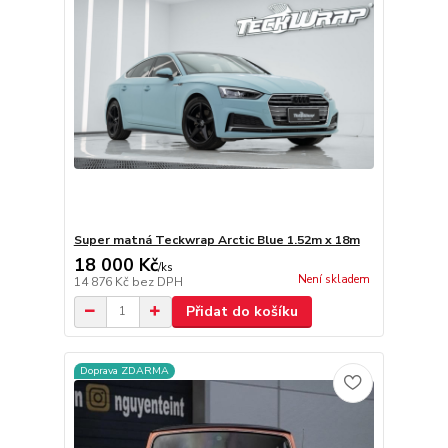
Super matná Teckwrap Arctic Blue 1.52m x 18m
18 000 Kč
/
ks
Není skladem
14 876 Kč
bez DPH
Přidat do košíku
Doprava ZDARMA