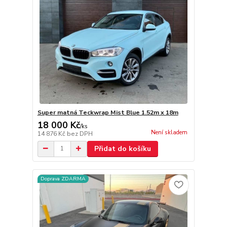
Super matná Teckwrap Mist Blue 1.52m x 18m
18 000 Kč
/
ks
Není skladem
14 876 Kč
bez DPH
Přidat do košíku
Doprava ZDARMA