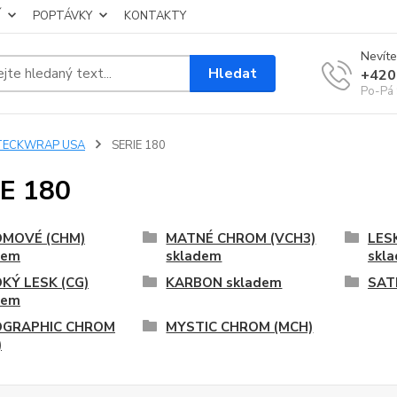
Í
POPTÁVKY
KONTAKTY
Nevíte
Hledat
+420
Po-Pá 
TECKWRAP USA
SERIE 180
E 180
MOVÉ (CHM)
MATNÉ CHROM (VCH3)
LESK
dem
skladem
skl
KÝ LESK (CG)
KARBON skladem
SAT
dem
GRAPHIC CHROM
MYSTIC CHROM (MCH)
)