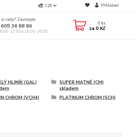
Přihlášení
CZK
 si rady? Zavolejte.
0
ks
 605 36 88 86
za
0 Kč
9.00-12.00 a 16.00-20.00
LÝ HLINÍK (GAL)
SUPER MATNÉ (CM)
adem
skladem
IN CHROM (VCH4)
PLATINUM CHROM (SCH)