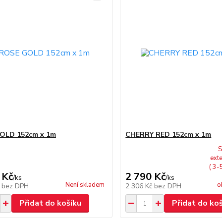
OLD 152cm x 1m
CHERRY RED 152cm x 1m
S
ext
( 3-
 Kč
2 790 Kč
/
ks
/
ks
Není skladem
o
č
bez DPH
2 306 Kč
bez DPH
Přidat do košíku
Přidat do ko