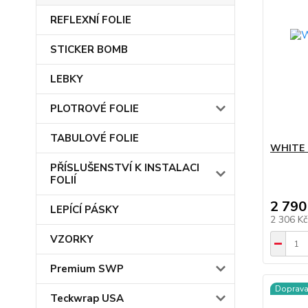
REFLEXNÍ FOLIE
STICKER BOMB
LEBKY
PLOTROVÉ FOLIE
TABULOVÉ FOLIE
WHITE 
PŘÍSLUŠENSTVÍ K INSTALACI
FOLIÍ
2 790
LEPÍCÍ PÁSKY
2 306 K
VZORKY
Premium SWP
Doprav
Teckwrap USA