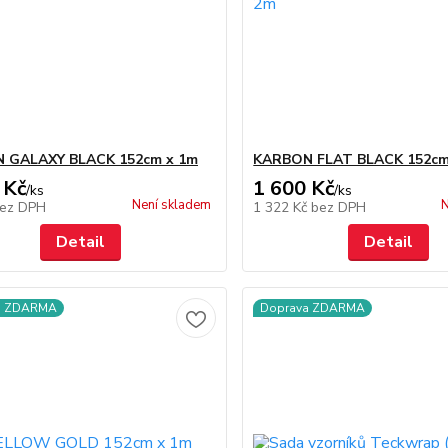
 GALAXY BLACK 152cm x 1m
KARBON FLAT BLACK 152cm
 Kč
1 600 Kč
/
ks
/
ks
Není skladem
N
ez DPH
1 322 Kč
bez DPH
Detail
Detail
a ZDARMA
Doprava ZDARMA