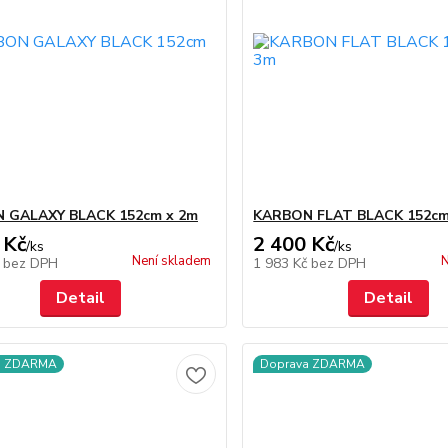
 GALAXY BLACK 152cm x 2m
KARBON FLAT BLACK 152cm
 Kč
2 400 Kč
/
ks
/
ks
Není skladem
N
č
bez DPH
1 983 Kč
bez DPH
Detail
Detail
a ZDARMA
Doprava ZDARMA