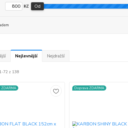
Kč
Od
adem
jší
Nejlevnější
Nejdražší
1-72 z 138
a ZDARMA
Doprava ZDARMA