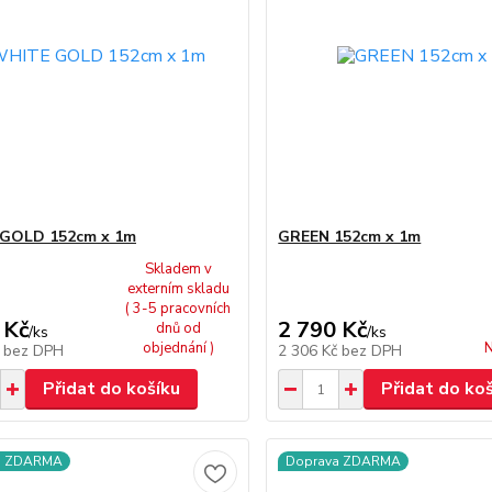
GOLD 152cm x 1m
GREEN 152cm x 1m
Skladem v
externím skladu
( 3-5 pracovních
 Kč
2 790 Kč
dnů od
/
ks
/
ks
objednání )
N
č
bez DPH
2 306 Kč
bez DPH
Přidat do košíku
Přidat do ko
a ZDARMA
Doprava ZDARMA