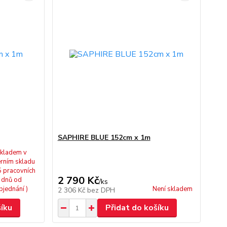
SAPHIRE BLUE 152cm x 1m
kladem v
erním skladu
5 pracovních
2 790 Kč
dnů od
/
ks
bjednání )
Není skladem
2 306 Kč
bez DPH
šíku
Přidat do košíku