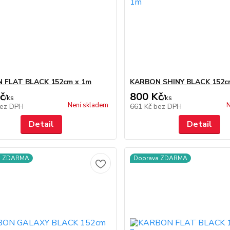
 FLAT BLACK 152cm x 1m
KARBON SHINY BLACK 152c
č
800 Kč
/
ks
/
ks
Není skladem
N
ez DPH
661 Kč
bez DPH
Detail
Detail
a ZDARMA
Doprava ZDARMA