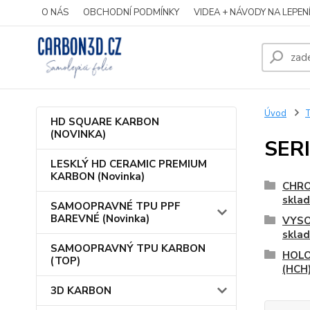
O NÁS
OBCHODNÍ PODMÍNKY
VIDEA + NÁVODY NA LEPEN
Úvod
HD SQUARE KARBON
(NOVINKA)
SERI
LESKLÝ HD CERAMIC PREMIUM
KARBON (Novinka)
CHRO
skla
SAMOOPRAVNÉ TPU PPF
BAREVNÉ (Novinka)
VYSO
skla
SAMOOPRAVNÝ TPU KARBON
HOLO
(TOP)
(HCH
3D KARBON