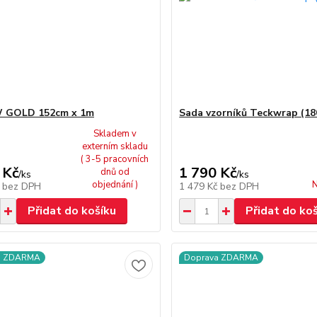
 GOLD 152cm x 1m
Sada vzorníků Teckwrap (18
Skladem v
externím skladu
( 3-5 pracovních
 Kč
1 790 Kč
dnů od
/
ks
/
ks
objednání )
N
č
bez DPH
1 479 Kč
bez DPH
Přidat do košíku
Přidat do ko
a ZDARMA
Doprava ZDARMA