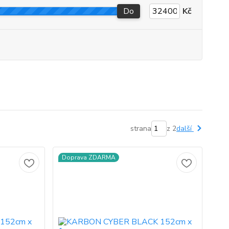
Do
Kč
strana
z 2
další
Doprava ZDARMA