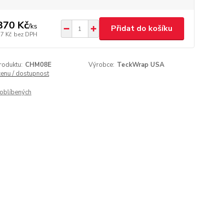
370 Kč
/
ks
Přidat do košíku
17 Kč
bez DPH
roduktu:
CHM08E
Výrobce:
TeckWrap USA
cenu / dostupnost
oblíbených