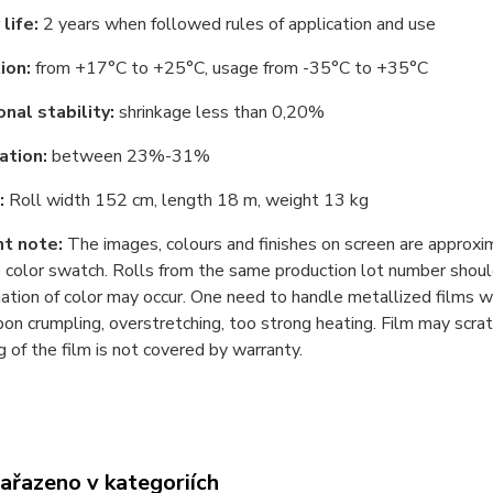
life:
2 years when followed rules of application and use
ion:
from +17°С to +25°С, usage from -35°С to +35°С
nal stability:
shrinkage less than 0,20%
ation:
between 23%-31%
:
Roll width 152 cm, length 18 m, weight 13 kg
t note:
The images, colours and finishes on screen are approxi
 color swatch. Rolls from the same production lot number should
iation of color may occur. One need to handle metallized films w
on crumpling, overstretching, too strong heating. Film may scratch
g of the film is not covered by warranty.
zařazeno v kategoriích