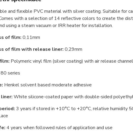
le and flexible PVC material with silver coating. Suitable for 
 Comes with a selection of 14 reflective colors to create the di
 using a steam vacuum or IRR heater for installation.
s of film:
0,11mm
s of film with release liner:
0,29mm
film:
Polymeric vinyl film (silver coating) with air release channe
80 series
e:
Henkel solvent based moderate adhesive
liner:
White silicone-coated paper with double-sided polyethy
period:
3 years if stored in +10°С to +20°С, relative humidity 50
lace
fe:
4 years when followed rules of application and use