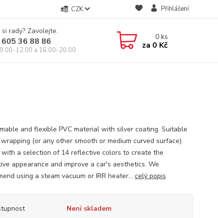
Přihlášení
CZK
 si rady? Zavolejte.
0
ks
 605 36 88 86
za
0 Kč
9.00-12.00 a 16.00-20.00
mable and flexible PVC material with silver coating. Suitable
r wrapping (or any other smooth or medium curved surface).
with a selection of 14 reflective colors to create the
ctive appearance and improve a car's aesthetics. We
end using a steam vacuum or IRR heater...
celý popis
tupnost
Není skladem