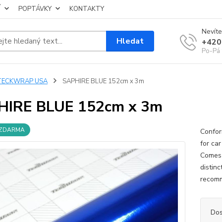
Í
POPTÁVKY
KONTAKTY
Nevíte
Hledat
+420
Po-Pá 
TECKWRAP USA
SAPHIRE BLUE 152cm x 3m
HIRE BLUE 152cm x 3m
 ZDARMA
Confor
for ca
Comes 
distin
recomm
Dos