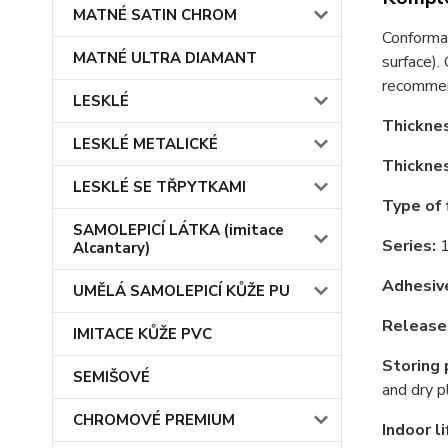
MATNÉ SATIN CHROM
Conformab
MATNÉ ULTRA DIAMANT
surface).
recommend
LESKLÉ
Thicknes
LESKLÉ METALICKÉ
Thicknes
LESKLÉ SE TŘPYTKAMI
Type of 
SAMOLEPICÍ LÁTKA (imitace
Series:
1
Alcantary)
Adhesiv
UMĚLÁ SAMOLEPICÍ KŮŽE PU
Release 
IMITACE KŮŽE PVC
Storing 
SEMIŠOVÉ
and dry p
CHROMOVÉ PREMIUM
Indoor li