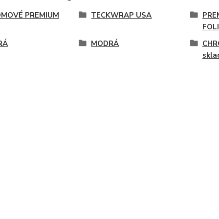
MOVÉ PREMIUM
TECKWRAP USA
PRE
FOL
RÁ
MODRÁ
CHR
skl