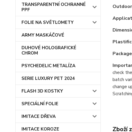
TRANSPARENTNÍ OCHRANNÉ
Outdoor 
PPF
Applicat
FOLIE NA SVĚTLOMETY
Dimensio
ARMY MASKÁČOVÉ
Plastific
DUHOVÉ HOLOGRAFICKÉ
CHROM
Package
Importan
PSYCHEDELIC METALÍZA
check the
SERIE LUXURY PET 2024
batch var
change up
FLASH 3D KOSTKY
Scratchin
SPECIÁLNÍ FOLIE
IMITACE DŘEVA
Zboží 
IMITACE KOROZE