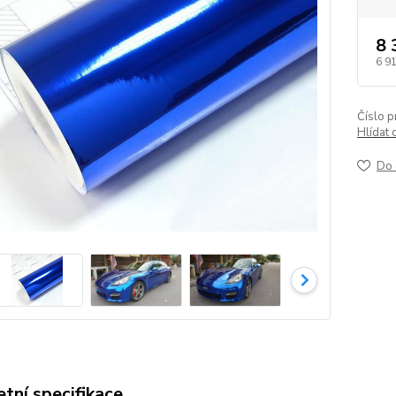
8 
6 9
Číslo p
Hlídat 
Do 
tní specifikace