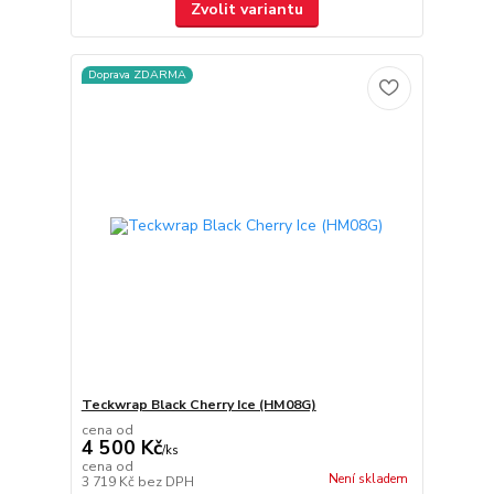
Zvolit variantu
Doprava ZDARMA
Teckwrap Black Cherry Ice (HM08G)
cena od
4 500 Kč
/
ks
cena od
Není skladem
3 719 Kč
bez DPH