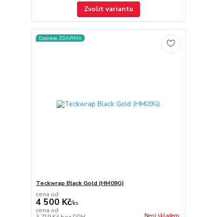
Zvolit variantu
Doprava ZDARMA
Teckwrap Black Gold (HM09G)
cena od
4 500 Kč
/
ks
cena od
Není skladem
3 719 Kč
bez DPH