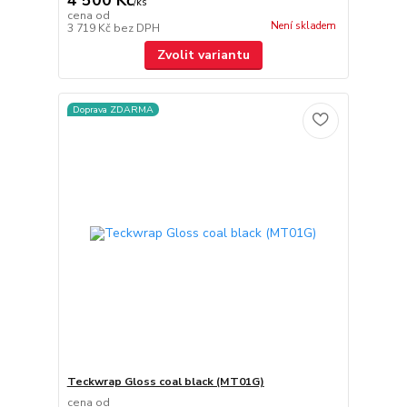
4 500 Kč
/
ks
cena od
Není skladem
3 719 Kč
bez DPH
Zvolit variantu
Doprava ZDARMA
Teckwrap Gloss coal black (MT01G)
cena od