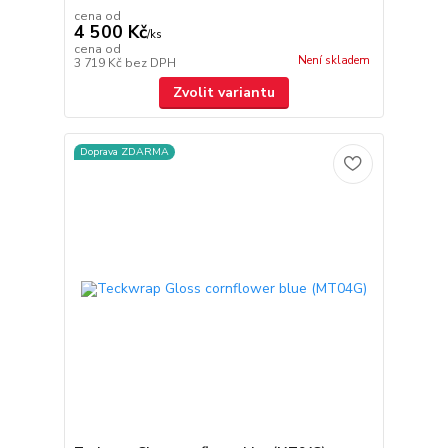
cena od
4 500 Kč
/
ks
cena od
Není skladem
3 719 Kč
bez DPH
Zvolit variantu
Doprava ZDARMA