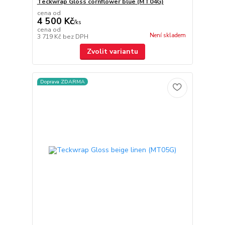
Teckwrap Gloss cornflower blue (MT04G)
cena od
4 500 Kč
/
ks
cena od
Není skladem
3 719 Kč
bez DPH
Zvolit variantu
Doprava ZDARMA