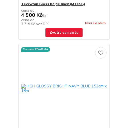
Teckwrap Gloss beige linen (MT05G)
cena od
4 500 Kč
/
ks
cena od
Není skladem
3 719 Kč
bez DPH
Zvolit variantu
Doprava ZDARMA