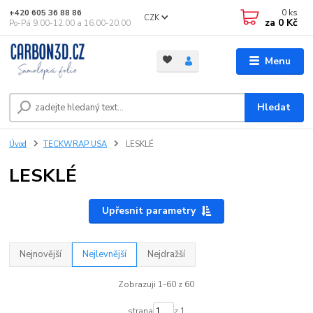
0
ks
+420 605 36 88 86
CZK
za
0 Kč
Po-Pá 9.00-12.00 a 16.00-20.00
Menu
Hledat
Úvod
TECKWRAP USA
LESKLÉ
LESKLÉ
Upřesnit parametry
Nejnovější
Nejlevnější
Nejdražší
Zobrazuji 1-60 z 60
strana
z 1