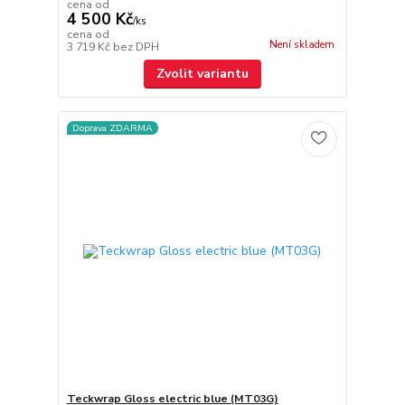
cena od
4 500 Kč
/
ks
cena od
Není skladem
3 719 Kč
bez DPH
Zvolit variantu
Doprava ZDARMA
Teckwrap Gloss electric blue (MT03G)