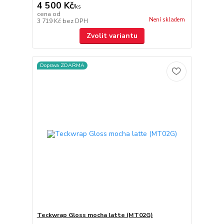
4 500 Kč
/
ks
cena od
Není skladem
3 719 Kč
bez DPH
Zvolit variantu
Doprava ZDARMA
Teckwrap Gloss mocha latte (MT02G)