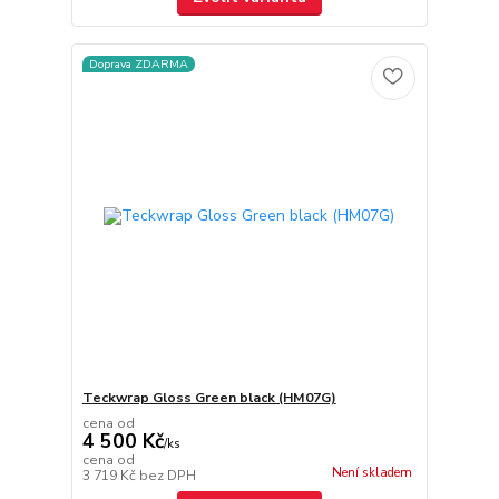
Doprava ZDARMA
Teckwrap Gloss Green black (HM07G)
cena od
4 500 Kč
/
ks
cena od
Není skladem
3 719 Kč
bez DPH