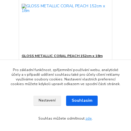
GLOSS METALLIC CORAL PEACH 152cm x 18m
18 138 Kč
/
ks
Není skladem
14 990 Kč
bez DPH
Pro základní funkčnost, zpříjemnění používání webu, analytické
účely a v případě udělení souhlasu také pro účely cílení reklamy
Přidat do košíku
využíváme soubory cookies. Nastavení vlastních preferencí
cookies můžete kdykoli upravit odkazem ve spodní části stránek.
Doprava ZDARMA
Souhlasím
Nastavení
Souhlas můžete odmítnout
zde
.