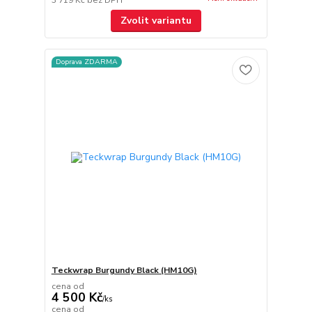
Zvolit variantu
Doprava ZDARMA
Teckwrap Burgundy Black (HM10G)
cena od
4 500 Kč
/
ks
cena od