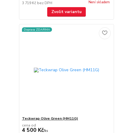
Není skladem
3 719 Kč
bez DPH
Zvolit variantu
Doprava ZDARMA
Teckwrap Olive Green (HM11G)
cena od
4 500 Kč
/
ks