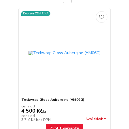
Doprava ZDARMA
Teckwrap Gloss Aubergine (HM06G)
cena od
4 500 Kč
/
ks
cena od
Není skladem
3 719 Kč
bez DPH
Zvolit variantu