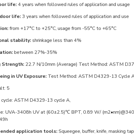
or life:
4 years when followed rules of application and usage
door life:
3 years when followed rules of application and use
ion:
from +17°С to +25°С, usage from -55°С to +65°С
nal stability:
shrinkage less than 4%
ation:
between 27%-35%
 Strength:
22.7 N/10mm (Average) Test Method: ASTM D3
eing in UV Exposure:
Test Method: ASTM D4329-13 Cycle A 
lt: 5
 cycle: ASTM D4329-13 cycle A,
e: UVA-3408h UV at (60±2.5)℃ BPT, 0.89 W/ (m2•nm)@340nm
 49h
nded application tools:
Squeegee, buffer, knife, masking ta