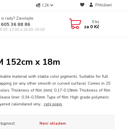
Přihlášení
CZK
 si rady? Zavolejte.
0
ks
 605 36 88 86
za
0 Kč
9.00-12.00 a 16.00-20.00
 152cm x 18m
mable material with stable color pigments. Suitable for full
apping (or any other smooth or curved surface). Comes in 25
colors Thickness of film (mm): 0.17-0.19mm Thickness of film
elease liner: 0.34-0.35mm Type of film: High grade polymeric
ayered calendared viny...
celý popis
tupnost
Není skladem