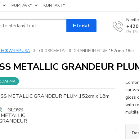
Í
POPTÁVKY
KONTAKTY
Nevíte
Hledat
+420
Po-Pá 
TECKWRAP USA
GLOSS METALLIC GRANDEUR PLUM 152cm x 18m
SS METALLIC GRANDEUR PLUM
 ZDARMA
Confor
car wr
gloss 
with r
multil
Dos