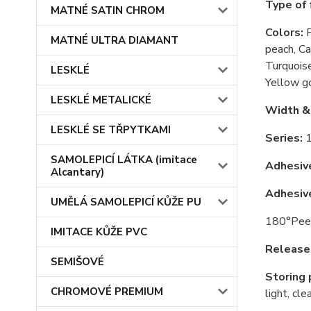
Type of 
MATNÉ SATIN CHROM
Colors:
F
MATNÉ ULTRA DIAMANT
peach, Ca
Turquoise
LESKLÉ
Yellow g
LESKLÉ METALICKÉ
Width &
LESKLÉ SE TŘPYTKAMI
Series:
1
SAMOLEPICÍ LÁTKA (imitace
Adhesiv
Alcantary)
Adhesiv
UMĚLÁ SAMOLEPICÍ KŮŽE PU
180°Peel 
IMITACE KŮŽE PVC
Release 
SEMIŠOVÉ
Storing p
CHROMOVÉ PREMIUM
light, cl