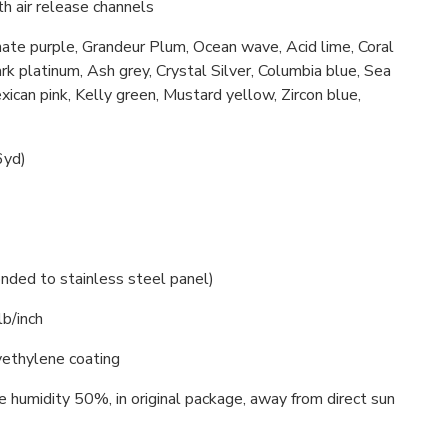
h air release channels
nate purple, Grandeur Plum, Ocean wave, Acid lime, Coral
k platinum, Ash grey, Crystal Silver, Columbia blue, Sea
ican pink, Kelly green, Mustard yellow, Zircon blue,
6yd)
onded to stainless steel panel)
b/inch
yethylene coating
e humidity 50%, in original package, away from direct sun