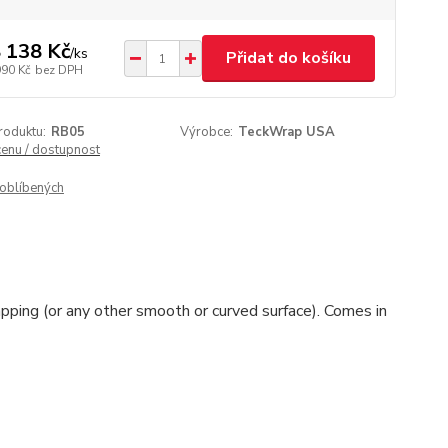
 138 Kč
/
ks
Přidat do košíku
990 Kč
bez DPH
roduktu:
RB05
Výrobce:
TeckWrap USA
cenu / dostupnost
oblíbených
apping (or any other smooth or curved surface). Comes in