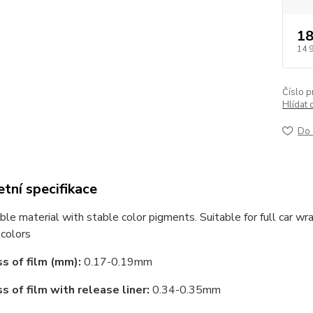
18
14 
Číslo p
Hlídat 
Do 
tní specifikace
le material with stable color pigments. Suitable for full car wr
colors
s of film (mm):
0.17-0.19mm
s of film with release liner:
0.34-0.35mm