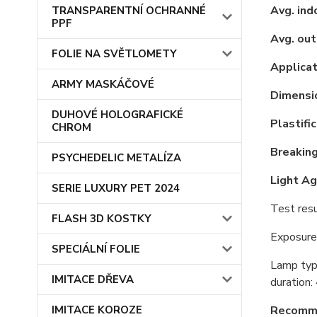
Avg. indo
TRANSPARENTNÍ OCHRANNÉ
PPF
Avg. out
FOLIE NA SVĚTLOMETY
Applicat
ARMY MASKÁČOVÉ
Dimensio
DUHOVÉ HOLOGRAFICKÉ
Plastific
CHROM
Breaking
PSYCHEDELIC METALÍZA
Light Ag
SERIE LUXURY PET 2024
Test resu
FLASH 3D KOSTKY
Exposure
SPECIÁLNÍ FOLIE
Lamp typ
IMITACE DŘEVA
duration:
IMITACE KOROZE
Recomme