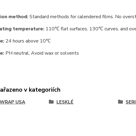
tion method:
Standard methods for calendered films. No overst
ating temperature:
110℃ flat surfaces, 130℃ curves, and ov
e:
24 hours above 10℃
e:
PH neutral, Avoid wax or solvents
zařazeno v kategoriích
KWRAP USA
LESKLÉ
SERI