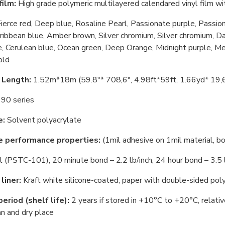
film:
High grade polymeric multilayered calendared vinyl film wit
ierce red, Deep blue, Rosaline Pearl, Passionate purple, Passio
ribbean blue, Amber brown, Silver chromium, Silver chromium, Dar
, Cerulean blue, Ocean green, Deep Orange, Midnight purple, Mex
old
 Length:
1.52m*18m (59.8"* 708,6", 4.98ft*59ft, 1.66yd* 19,
90 series
e:
Solvent polyacrylate
e performance properties:
(1mil adhesive on 1mil material, b
(PSTC-101), 20 minute bond – 2.2 lb/inch, 24 hour bond – 3.5 l
liner:
Kraft white silicone-coated, paper with double-sided pol
eriod (shelf life):
2 years if stored in +10°С to +20°С, relativ
ean and dry place