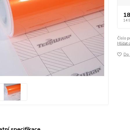
18
14 
Číslo p
Hlídat 
Do 
tní specifikace