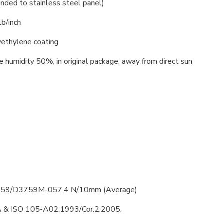
onded to stainless steel panel)
b/inch
yethylene coating
e humidity 50%, in original package, away from direct sun
759/D3759M-057.4 N/10mm (Average)
& ISO 105-A02:1993/Cor.2:2005,