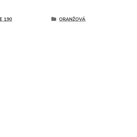
E 190
ORANŽOVÁ