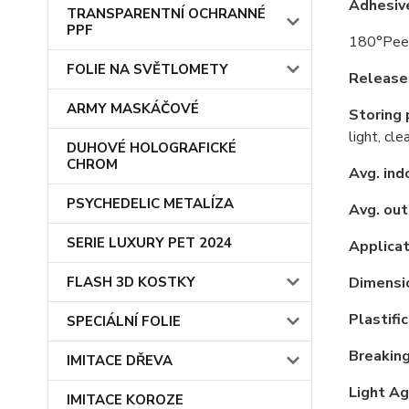
Adhesiv
TRANSPARENTNÍ OCHRANNÉ
PPF
180°Peel 
FOLIE NA SVĚTLOMETY
Release 
ARMY MASKÁČOVÉ
Storing p
light, cl
DUHOVÉ HOLOGRAFICKÉ
CHROM
Avg. indo
PSYCHEDELIC METALÍZA
Avg. out
SERIE LUXURY PET 2024
Applicat
Dimensio
FLASH 3D KOSTKY
Plastific
SPECIÁLNÍ FOLIE
Breaking
IMITACE DŘEVA
Light Ag
IMITACE KOROZE