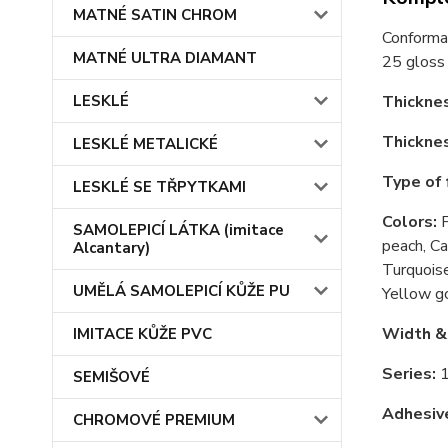
MATNÉ SATIN CHROM
Conformab
MATNÉ ULTRA DIAMANT
25 gloss 
Thicknes
LESKLÉ
Thicknes
LESKLÉ METALICKÉ
Type of 
LESKLÉ SE TŘPYTKAMI
Colors:
F
SAMOLEPICÍ LÁTKA (imitace
peach, Ca
Alcantary)
Turquoise
UMĚLÁ SAMOLEPICÍ KŮŽE PU
Yellow g
Width &
IMITACE KŮŽE PVC
Series:
1
SEMIŠOVÉ
Adhesiv
CHROMOVÉ PREMIUM