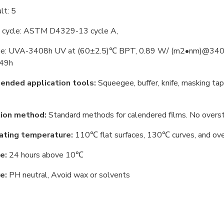
lt: 5
 cycle: ASTM D4329-13 cycle A,
e: UVA-3408h UV at (60±2.5)℃ BPT, 0.89 W/ (m2•nm)@340nm
 49h
nded application tools:
Squeegee, buffer, knife, masking ta
tion method:
Standard methods for calendered films. No overst
ating temperature:
110℃ flat surfaces, 130℃ curves, and ov
e:
24 hours above 10℃
e:
PH neutral, Avoid wax or solvents