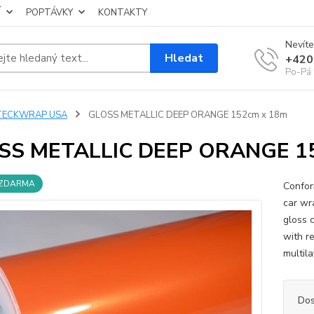
Í
POPTÁVKY
KONTAKTY
Nevíte
Hledat
+420
Po-Pá 
TECKWRAP USA
GLOSS METALLIC DEEP ORANGE 152cm x 18m
SS METALLIC DEEP ORANGE 1
 ZDARMA
Confor
car wr
gloss 
with r
multil
Dos