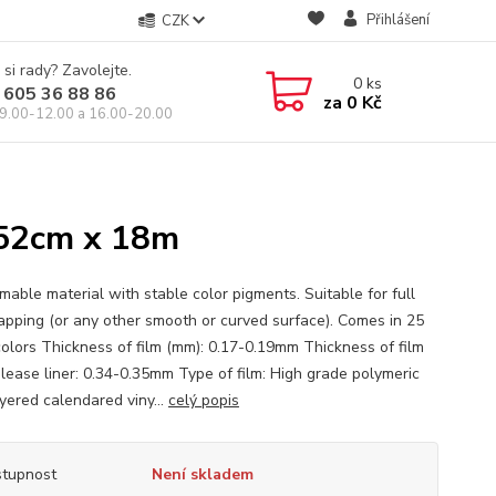
Přihlášení
CZK
 si rady? Zavolejte.
0
ks
 605 36 88 86
za
0 Kč
9.00-12.00 a 16.00-20.00
52cm x 18m
mable material with stable color pigments. Suitable for full
apping (or any other smooth or curved surface). Comes in 25
colors Thickness of film (mm): 0.17-0.19mm Thickness of film
elease liner: 0.34-0.35mm Type of film: High grade polymeric
ayered calendared viny...
celý popis
tupnost
Není skladem