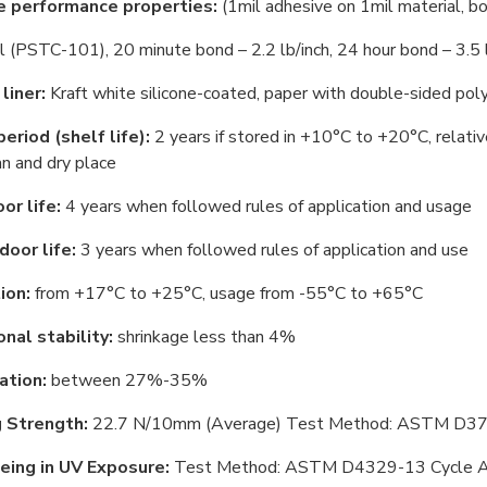
e performance properties:
(1mil adhesive on 1mil material, b
(PSTC-101), 20 minute bond – 2.2 lb/inch, 24 hour bond – 3.5 l
liner:
Kraft white silicone-coated, paper with double-sided pol
eriod (shelf life):
2 years if stored in +10°С to +20°С, relativ
ean and dry place
or life:
4 years when followed rules of application and usage
door life:
3 years when followed rules of application and use
ion:
from +17°С to +25°С, usage from -55°С to +65°С
nal stability:
shrinkage less than 4%
ation:
between 27%-35%
 Strength:
22.7 N/10mm (Average) Test Method: ASTM D3
eing in UV Exposure:
Test Method: ASTM D4329-13 Cycle A 