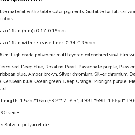
le material with stable color pigments. Suitable for full car wr
colors
s of film (mm):
0.17-0.19mm
s of film with release liner:
0.34-0.35mm
film:
High grade polymeric multilayered calendared vinyl film wit
ierce red, Deep blue, Rosaline Pearl, Passionate purple, Passio
ribbean blue, Amber brown, Silver chromium, Silver chromium, Dar
, Cerulean blue, Ocean green, Deep Orange, Midnight purple, Mex
old
 Length:
1.52m*18m (59.8"* 708,6", 4.98ft*59ft, 1.66yd* 19,
90 series
e:
Solvent polyacrylate