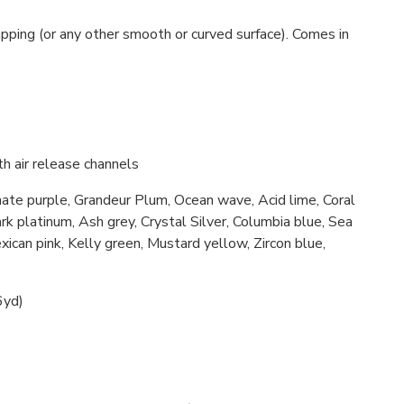
apping (or any other smooth or curved surface). Comes in
h air release channels
nate purple, Grandeur Plum, Ocean wave, Acid lime, Coral
k platinum, Ash grey, Crystal Silver, Columbia blue, Sea
ican pink, Kelly green, Mustard yellow, Zircon blue,
6yd)