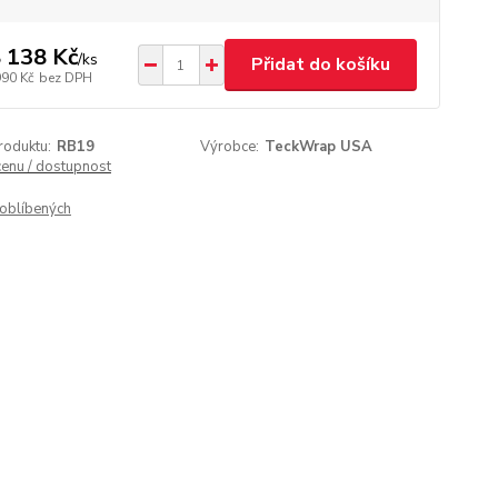
 138 Kč
/
ks
Přidat do košíku
990 Kč
bez DPH
roduktu:
RB19
Výrobce:
TeckWrap USA
cenu / dostupnost
oblíbených