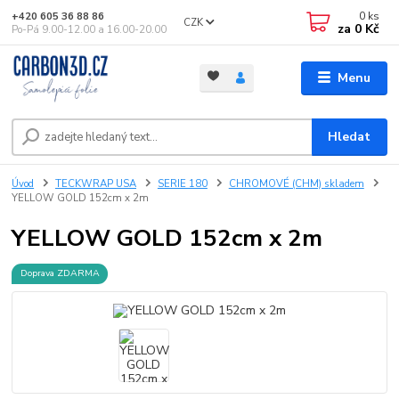
0
ks
+420 605 36 88 86
CZK
za
0 Kč
Po-Pá 9.00-12.00 a 16.00-20.00
Menu
Hledat
Úvod
TECKWRAP USA
SERIE 180
CHROMOVÉ (CHM) skladem
YELLOW GOLD 152cm x 2m
YELLOW GOLD 152cm x 2m
Doprava ZDARMA