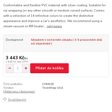
Conformable and flexible PVC material with silver coating. Suitable for
car wrapping (or any other smooth or medium curved surface). Comes
with a selection of 14 reflective colors to create the distinctive
appearance and improve a car's aesthetics. We recommend using a
steam vacuum or IRR heater...
celý popis
Dostupnost
Skladem v externím skladu ( 3-5 pracovních dnů
od objednání )
3 443 Kč
/
ks
2 845 Kč
bez DPH
Přidat do košíku
Číslo produktu:
CHM02E
Výrobce:
TeckWrap USA
Hlídat cenu / dostupnost
Do oblíbených