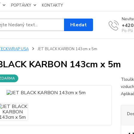
Í
POPTÁVKY
KONTAKTY
Nevíte
Hledat
+420
Po-Pá 
TECKWRAP USA
JET BLACK KARBON 143cm x 5m
 BLACK KARBON 143cm x 5m
 ZDARMA
Tloušk
vzducho
Aplika
Dos