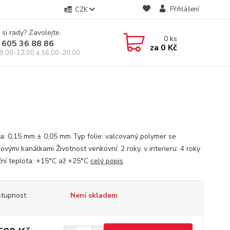
Přihlášení
CZK
 si rady? Zavolejte.
0
ks
 605 36 88 86
za
0 Kč
9.00-12.00 a 16.00-20.00
a: 0,15 mm ± 0,05 mm Typ folie: valcovaný polymer se
vými kanálkami Životnost venkovní: 2 roky, v interieru: 4 roky
ční teplota: +15°С až +25°С
celý popis
tupnost
Není skladem