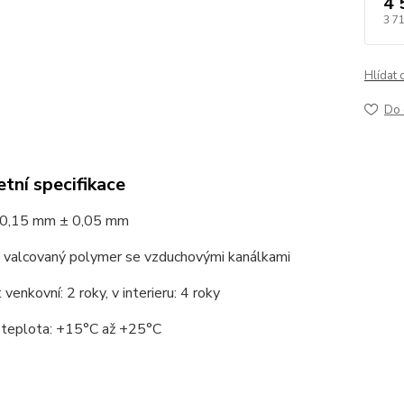
4 
3 7
Hlídat 
Do 
tní specifikace
 0,15 mm ± 0,05 mm
: valcovaný polymer se vzduchovými kanálkami
venkovní: 2 roky, v interieru: 4 roky
í teplota: +15°С až +25°С