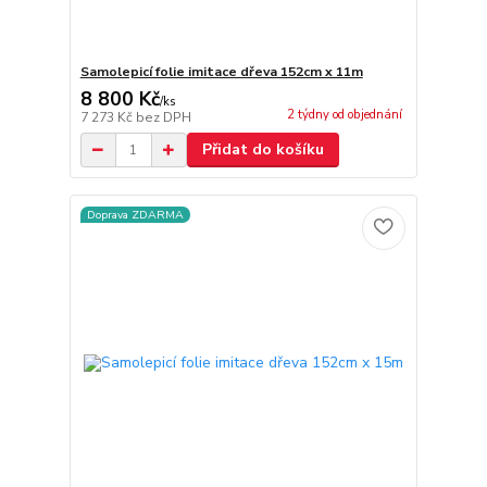
Samolepicí folie imitace dřeva 152cm x 11m
8 800 Kč
/
ks
2 týdny od objednání
7 273 Kč
bez DPH
Přidat do košíku
Doprava ZDARMA