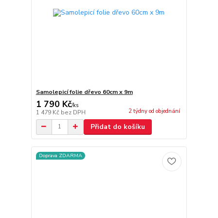
Samolepicí folie dřevo 60cm x 9m
1 790 Kč
/
ks
2 týdny od objednání
1 479 Kč
bez DPH
Přidat do košíku
Doprava ZDARMA