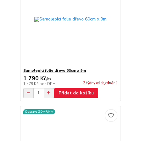
Samolepicí folie dřevo 60cm x 9m
1 790 Kč
/
ks
2 týdny od objednání
1 479 Kč
bez DPH
Přidat do košíku
Doprava ZDARMA