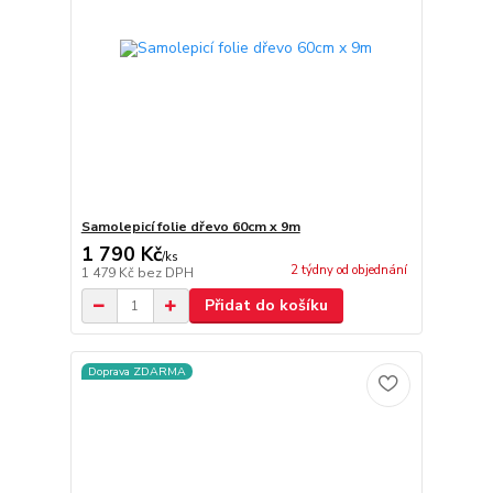
Samolepicí folie dřevo 60cm x 9m
1 790 Kč
/
ks
2 týdny od objednání
1 479 Kč
bez DPH
Přidat do košíku
Doprava ZDARMA