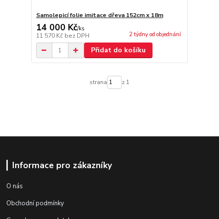
Samolepicí folie imitace dřeva 152cm x 18m
14 000 Kč
/
ks
2 týdny od objednání
11 570 Kč
bez DPH
Přidat do košíku
strana
z 1
Informace pro zákazníky
O nás
Obchodní podmínky