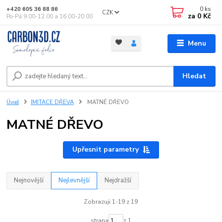
0
ks
+420 605 36 88 86
CZK
za
0 Kč
Po-Pá 9.00-12.00 a 16.00-20.00
Menu
Hledat
Úvod
IMITACE DŘEVA
MATNÉ DŘEVO
MATNÉ DŘEVO
Upřesnit parametry
Nejnovější
Nejlevnější
Nejdražší
Zobrazuji 1-19 z 19
strana
z 1