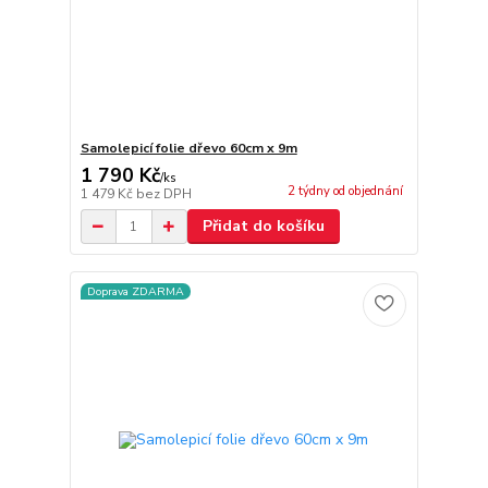
Samolepicí folie dřevo 60cm x 9m
1 790 Kč
/
ks
2 týdny od objednání
1 479 Kč
bez DPH
Přidat do košíku
Doprava ZDARMA