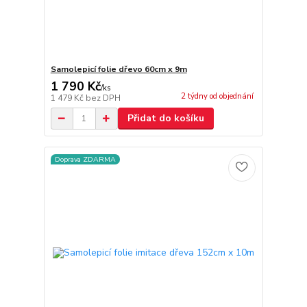
Samolepicí folie dřevo 60cm x 9m
1 790 Kč
/
ks
2 týdny od objednání
1 479 Kč
bez DPH
Přidat do košíku
Doprava ZDARMA