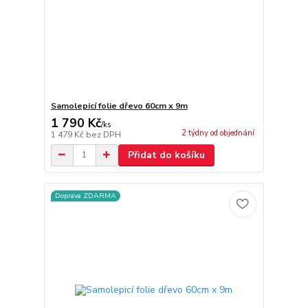
Samolepicí folie dřevo 60cm x 9m
1 790 Kč
/
ks
2 týdny od objednání
1 479 Kč
bez DPH
Přidat do košíku
Doprava ZDARMA