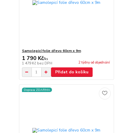
Samolepicí folie dřevo 60cm x 9m
1 790 Kč
/
ks
2 týdny od objednání
1 479 Kč
bez DPH
Přidat do košíku
Doprava ZDARMA