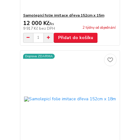
Samolepicí folie imitace dřeva 152cm x 15m
12 000 Kč
/
ks
2 týdny od objednání
9 917 Kč
bez DPH
Přidat do košíku
Doprava ZDARMA