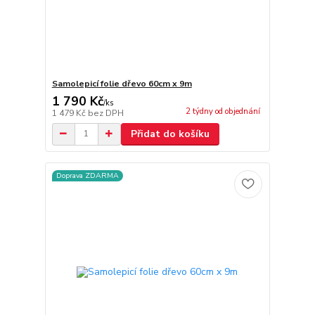
Samolepicí folie dřevo 60cm x 9m
1 790 Kč
/
ks
2 týdny od objednání
1 479 Kč
bez DPH
Přidat do košíku
Doprava ZDARMA