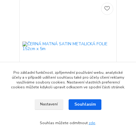
Pro základní funkčnost, zpříjemnění používání webu, analytické
účely a v případě udělení souhlasu také pro účely cílení reklamy
využíváme soubory cookies. Nastavení vlastních preferencí
cookies můžete kdykoli upravit odkazem ve spodní části stránek.
ČERNÁ MATNÁ SATIN METALICKÁ FOLIE 152cm x
5m
Souhlasím
Nastavení
5 000 Kč
2-4 týdny od
/
ks
objednání
4 132 Kč
bez DPH
Přidat do košíku
Souhlas můžete odmítnout
zde
.