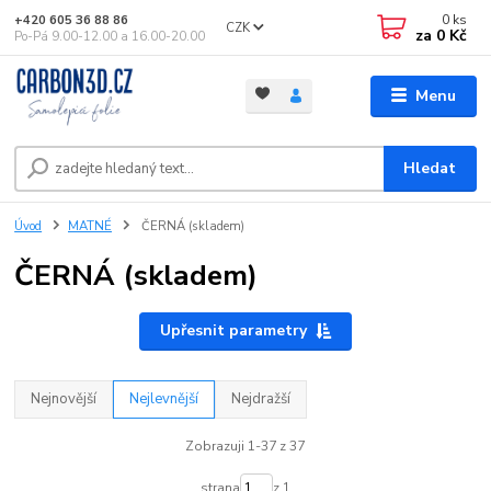
0
ks
+420 605 36 88 86
CZK
za
0 Kč
Po-Pá 9.00-12.00 a 16.00-20.00
Menu
Hledat
Úvod
MATNÉ
ČERNÁ (skladem)
ČERNÁ (skladem)
Upřesnit parametry
Nejnovější
Nejlevnější
Nejdražší
Zobrazuji 1-37 z 37
strana
z 1