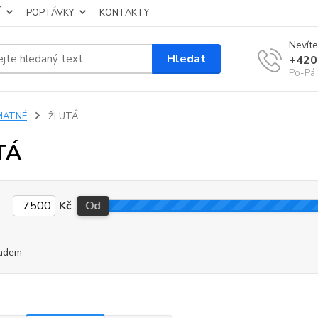
Í
POPTÁVKY
KONTAKTY
Nevíte
Hledat
+420
Po-Pá 
MATNÉ
ŽLUTÁ
TÁ
Kč
Od
adem