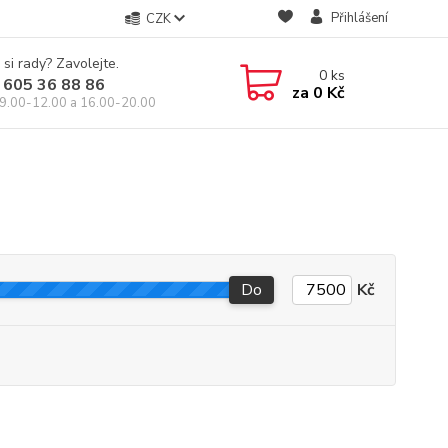
Přihlášení
CZK
 si rady? Zavolejte.
0
ks
 605 36 88 86
za
0 Kč
9.00-12.00 a 16.00-20.00
Do
Kč