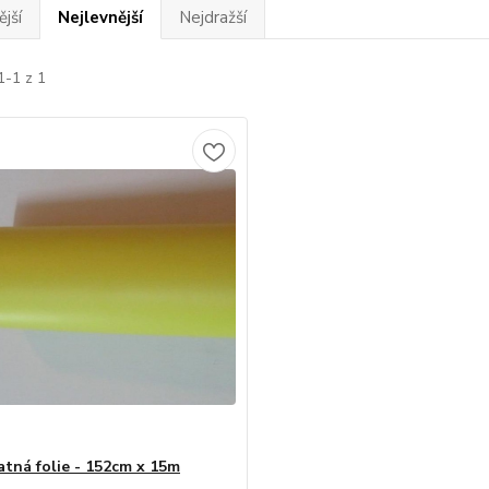
jší
Nejlevnější
Nejdražší
1-1 z 1
atná folie - 152cm x 15m