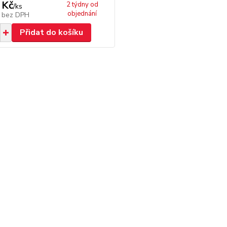
 Kč
2 týdny od
/
ks
objednání
č
bez DPH
Přidat do košíku