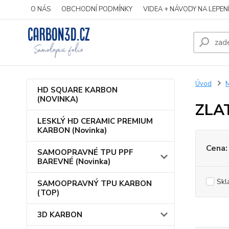
O NÁS
OBCHODNÍ PODMÍNKY
VIDEA + NÁVODY NA LEPEN
Úvod
HD SQUARE KARBON
(NOVINKA)
ZLA
LESKLÝ HD CERAMIC PREMIUM
KARBON (Novinka)
Cena:
SAMOOPRAVNÉ TPU PPF
BAREVNÉ (Novinka)
Skl
SAMOOPRAVNÝ TPU KARBON
(TOP)
3D KARBON