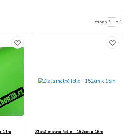
strana
z 1
 x 11m
Zlatá matná folie - 152cm x 15m