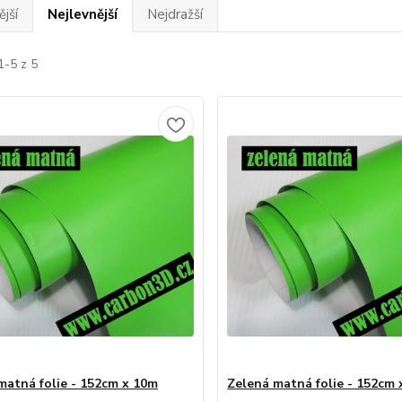
jší
Nejlevnější
Nejdražší
1-5 z 5
matná folie - 152cm x 10m
Zelená matná folie - 152cm