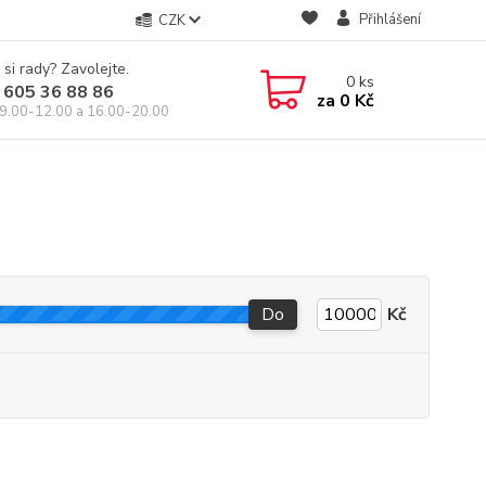
Přihlášení
CZK
 si rady? Zavolejte.
0
ks
 605 36 88 86
za
0 Kč
9.00-12.00 a 16.00-20.00
Do
Kč