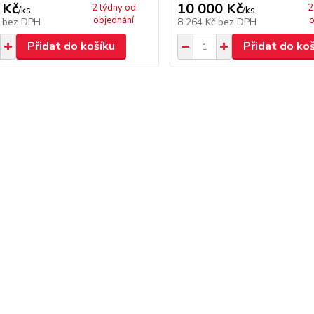
 Kč
10 000 Kč
2 týdny od
2
/
ks
/
ks
objednání
o
č
bez DPH
8 264 Kč
bez DPH
Přidat do košíku
Přidat do ko