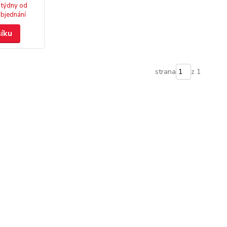
 týdny od
bjednání
šíku
strana
z 1