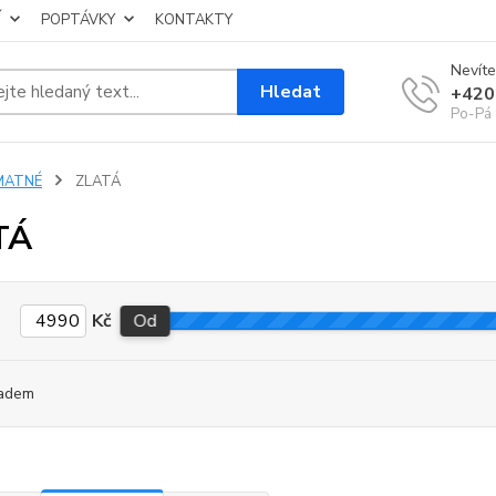
Í
POPTÁVKY
KONTAKTY
Nevíte
Hledat
+420
Po-Pá 
MATNÉ
ZLATÁ
TÁ
Kč
Od
adem