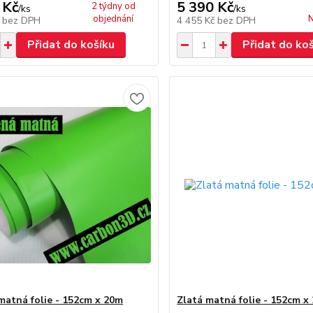
 Kč
5 390 Kč
2 týdny od
/
ks
/
ks
objednání
N
č
bez DPH
4 455 Kč
bez DPH
Přidat do košíku
Přidat do ko
matná folie - 152cm x 20m
Zlatá matná folie - 152cm x