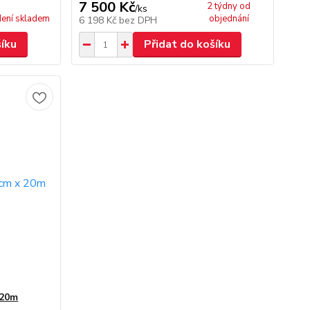
7 500 Kč
2 týdny od
/
ks
ení skladem
objednání
6 198 Kč
bez DPH
šíku
Přidat do košíku
 20m