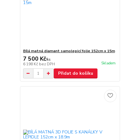
Bílá matná diamant samolepicí folie 152cm x 15m
7 500 Kč
/
ks
Skladem
6 198 Kč
bez DPH
Přidat do košíku