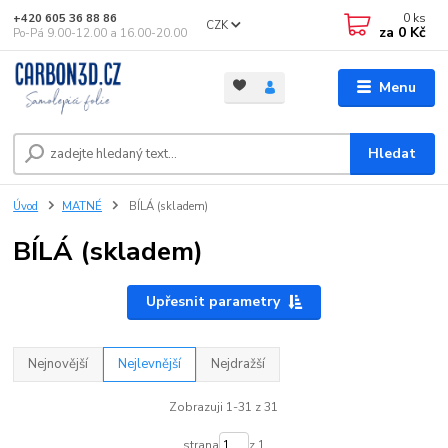
0
ks
+420 605 36 88 86
CZK
za
0 Kč
Po-Pá 9.00-12.00 a 16.00-20.00
Menu
Hledat
Úvod
MATNÉ
BÍLÁ (skladem)
BÍLÁ (skladem)
Upřesnit parametry
Nejnovější
Nejlevnější
Nejdražší
Zobrazuji 1-31 z 31
strana
z 1