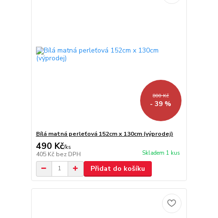
800 Kč
- 39 %
Bílá matná perleťová 152cm x 130cm (výprodej)
490 Kč
/
ks
Skladem 1 kus
405 Kč
bez DPH
Přidat do košíku