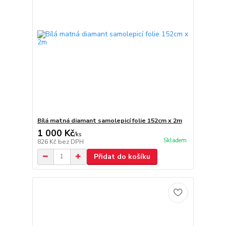
Bílá matná diamant samolepicí folie 152cm x 2m
1 000 Kč
/
ks
Skladem
826 Kč
bez DPH
Přidat do košíku