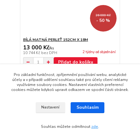
26 000 Kč
- 50 %
BÍLÁ MATNÁ PERLEŤ 152CM X 18M
13 000 Kč
/
ks
2 týdny od objednání
10 744 Kč
bez DPH
Přidat do košíku
Pro základní funkčnost, zpříjemnění používání webu, analytické
účely a v případě udělení souhlasu také pro účely cílení reklamy
strana
z 1
využíváme soubory cookies. Nastavení vlastních preferencí
cookies můžete kdykoli upravit odkazem ve spodní části stránek.
Souhlasím
Nastavení
Souhlas můžete odmítnout
zde
.
Informace pro zákazníky