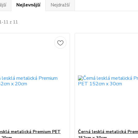
jší
Nejlevnější
Nejdražší
1-11 z 11
esklá metalická Premium PET
Černá lesklá metalická Pre
 20cm
152cm x 30cm