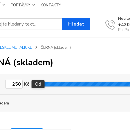
Í
POPTÁVKY
KONTAKTY
Nevíte
Hledat
+420
Po-Pá 
LESKLÉ METALICKÉ
ČERNÁ (skladem)
NÁ (skladem)
Kč
Od
adem