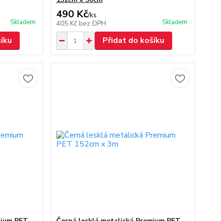
490 Kč
/
ks
Skladem
Skladem
405 Kč
bez DPH
šíku
Přidat do košíku
mium PET
Černá lesklá metalická Premium PET