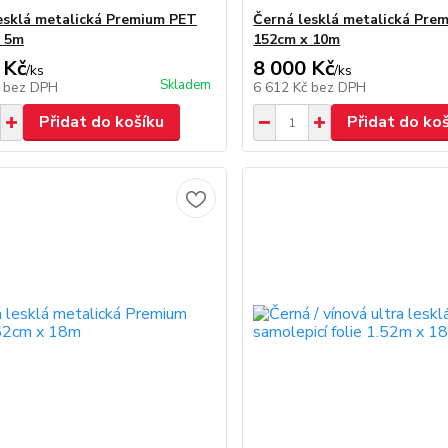
esklá metalická Premium PET
Černá lesklá metalická Pre
x 5m
152cm x 10m
 Kč
8 000 Kč
/
ks
/
ks
Skladem
č
bez DPH
6 612 Kč
bez DPH
Přidat do košíku
Přidat do ko