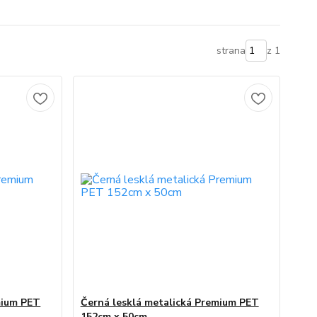
strana
z 1
mium PET
Černá lesklá metalická Premium PET
152cm x 50cm