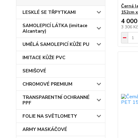
Černá l
LESKLÉ SE TŘPYTKAMI
152cm 
4 000
SAMOLEPICÍ LÁTKA (imitace
3 306 K
Alcantary)
UMĚLÁ SAMOLEPICÍ KŮŽE PU
IMITACE KŮŽE PVC
SEMIŠOVÉ
CHROMOVÉ PREMIUM
TRANSPARENTNÍ OCHRANNÉ
PPF
FOLIE NA SVĚTLOMETY
ARMY MASKÁČOVÉ