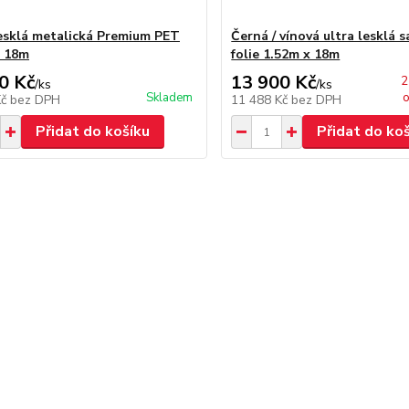
esklá metalická Premium PET
Černá / vínová ultra lesklá 
x 18m
folie 1.52m x 18m
0 Kč
13 900 Kč
2
/
ks
/
ks
Skladem
o
Kč
bez DPH
11 488 Kč
bez DPH
Přidat do košíku
Přidat do ko