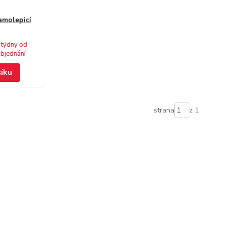
samolepicí
 týdny od
bjednání
šíku
strana
z 1