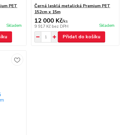
mium PET
Černá lesklá metalická Premium PET
152cm x 15m
12 000 Kč
/
ks
Skladem
Skladem
9 917 Kč
bez DPH
šíku
Přidat do košíku