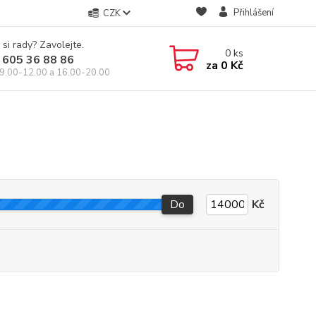
Přihlášení
CZK
 si rady? Zavolejte.
0
ks
 605 36 88 86
za
0 Kč
9.00-12.00 a 16.00-20.00
Do
Kč