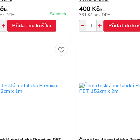
č
400 Kč
/
ks
/
ks
Skladem
ez DPH
331 Kč
bez DPH
Přidat do košíku
Přidat do ko
esklá metalická Premium PET
Černá lesklá metalická Pre