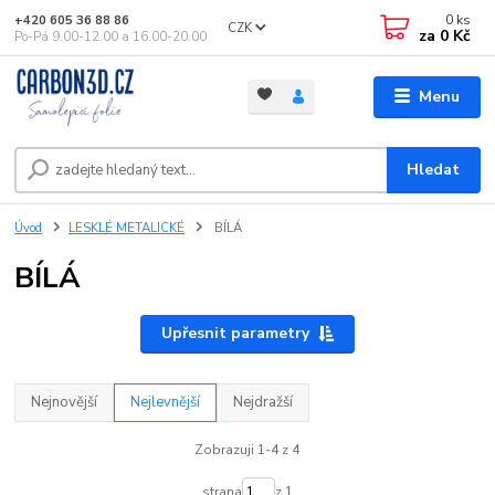
0
ks
+420 605 36 88 86
CZK
za
0 Kč
Po-Pá 9.00-12.00 a 16.00-20.00
Menu
Hledat
Úvod
LESKLÉ METALICKÉ
BÍLÁ
BÍLÁ
Upřesnit parametry
Nejnovější
Nejlevnější
Nejdražší
Zobrazuji 1-4 z 4
strana
z 1