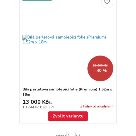
21 500 Kč
- 40 %
Bílá perleťová samolepicí folie (Premium) 1.52m x
18m
13 000 Kč
/
ks
2 týdny od objednání
10 744 Kč
bez DPH
Zvolit variantu
strana
z 1