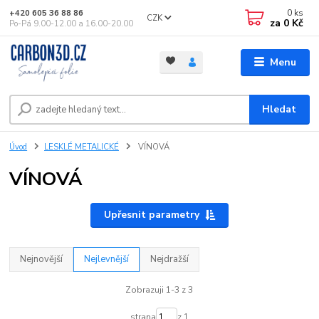
0
ks
+420 605 36 88 86
CZK
za
0 Kč
Po-Pá 9.00-12.00 a 16.00-20.00
Menu
Hledat
Úvod
LESKLÉ METALICKÉ
VÍNOVÁ
VÍNOVÁ
Upřesnit parametry
Nejnovější
Nejlevnější
Nejdražší
Zobrazuji 1-3 z 3
strana
z 1