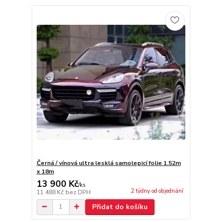
Černá / vínová ultra lesklá samolepicí folie 1.52m
x 18m
13 900 Kč
/
ks
2 týdny od objednání
11 488 Kč
bez DPH
Přidat do košíku