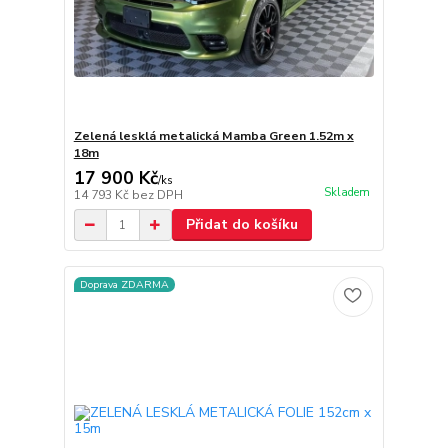
Zelená lesklá metalická Mamba Green 1.52m x
18m
17 900 Kč
/
ks
Skladem
14 793 Kč
bez DPH
Přidat do košíku
Doprava ZDARMA