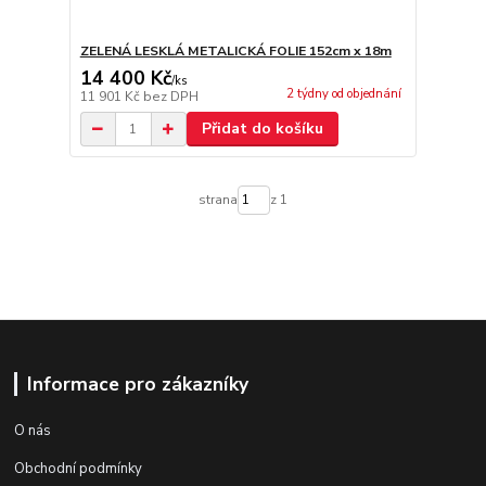
ZELENÁ LESKLÁ METALICKÁ FOLIE 152cm x 18m
14 400 Kč
/
ks
2 týdny od objednání
11 901 Kč
bez DPH
Přidat do košíku
strana
z 1
Informace pro zákazníky
O nás
Obchodní podmínky