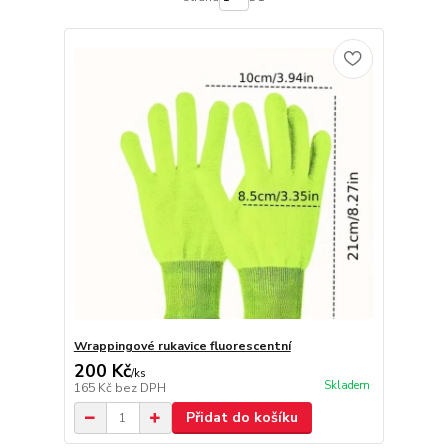
Wrappingové rukavice fluorescentní
200 Kč
/
ks
Skladem
165 Kč
bez DPH
Přidat do košíku