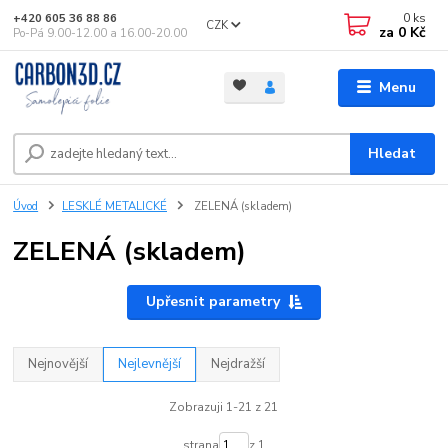
0
ks
+420 605 36 88 86
CZK
za
0 Kč
Po-Pá 9.00-12.00 a 16.00-20.00
Menu
Hledat
Úvod
LESKLÉ METALICKÉ
ZELENÁ (skladem)
ZELENÁ (skladem)
Upřesnit parametry
Nejnovější
Nejlevnější
Nejdražší
Zobrazuji 1-21 z 21
strana
z 1