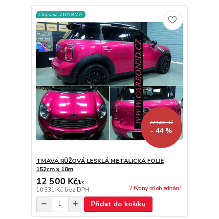
Doprava ZDARMA
22 500 Kč
- 44 %
TMAVÁ RŮŽOVÁ LESKLÁ METALICKÁ FOLIE
152cm x 18m
12 500 Kč
/
ks
2 týdny od objednání
10 331 Kč
bez DPH
Přidat do košíku