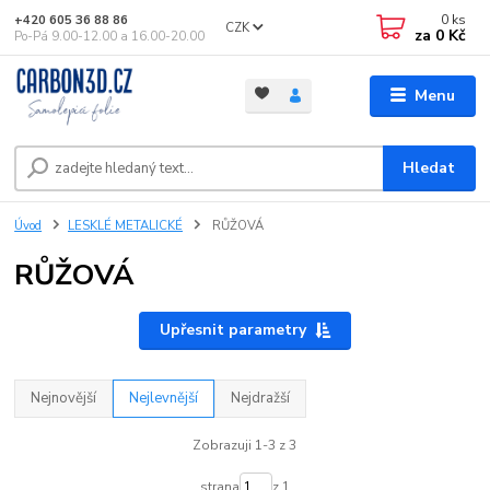
0
ks
+420 605 36 88 86
CZK
za
0 Kč
Po-Pá 9.00-12.00 a 16.00-20.00
Menu
Hledat
Úvod
LESKLÉ METALICKÉ
RŮŽOVÁ
RŮŽOVÁ
Upřesnit parametry
Nejnovější
Nejlevnější
Nejdražší
Zobrazuji 1-3 z 3
strana
z 1