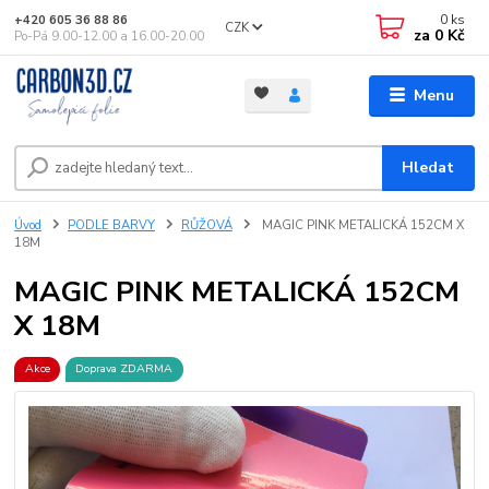
0
ks
+420 605 36 88 86
CZK
za
0 Kč
Po-Pá 9.00-12.00 a 16.00-20.00
Menu
Hledat
Úvod
PODLE BARVY
RŮŽOVÁ
MAGIC PINK METALICKÁ 152CM X
18M
MAGIC PINK METALICKÁ 152CM
X 18M
Akce
Doprava ZDARMA