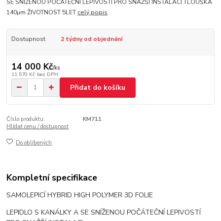
SE SNÍŽENOU POČÁTEČNÍ LEPIVOSTÍ PRO SNAŽŠÍ INSTALACI TLOUŠKA
140µm ŽIVOTNOST 5LET
celý popis
Dostupnost
2 týdny od objednání
14 000 Kč
/
ks
11 570 Kč
bez DPH
Přidat do košíku
Číslo produktu:
KM711
Hlídat cenu / dostupnost
Do oblíbených
Kompletní specifikace
SAMOLEPICÍ HYBRID HIGH POLYMER 3D FOLIE
LEPIDLO S KANÁLKY A SE SNÍŽENOU POČÁTEČNÍ LEPIVOSTÍ