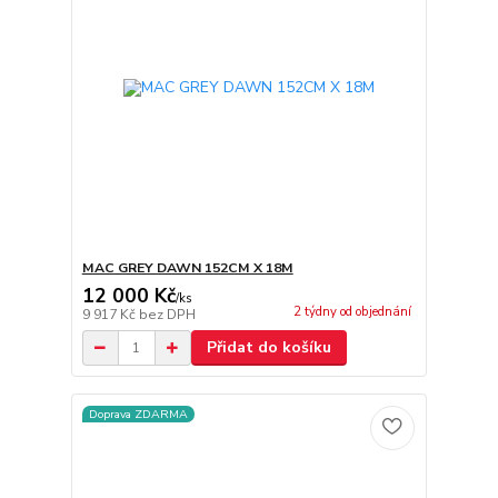
MAC GREY DAWN 152CM X 18M
12 000 Kč
/
ks
2 týdny od objednání
9 917 Kč
bez DPH
Přidat do košíku
Doprava ZDARMA