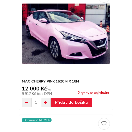
MAC CHERRY PINK 152CM X 18M
12 000 Kč
/
ks
2 týdny od objednání
9 917 Kč
bez DPH
Přidat do košíku
Doprava ZDARMA