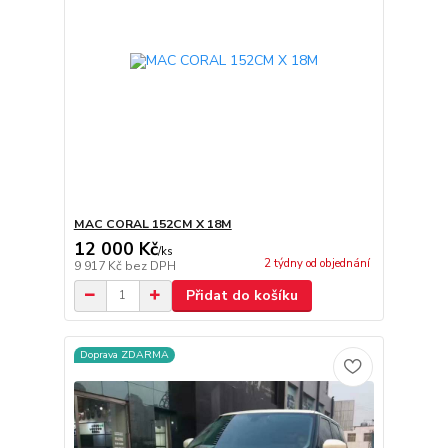
MAC CORAL 152CM X 18M
12 000 Kč
/
ks
2 týdny od objednání
9 917 Kč
bez DPH
Přidat do košíku
Doprava ZDARMA