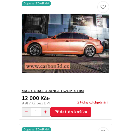
Doprava ZDARMA
MAC CORAL ORANGE 152CM X 18M
12 000 Kč
/
ks
2 týdny od objednání
9 917 Kč
bez DPH
Přidat do košíku
Doprava ZDARMA