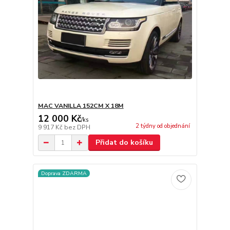
MAC VANILLA 152CM X 18M
12 000 Kč
/
ks
2 týdny od objednání
9 917 Kč
bez DPH
Přidat do košíku
Doprava ZDARMA