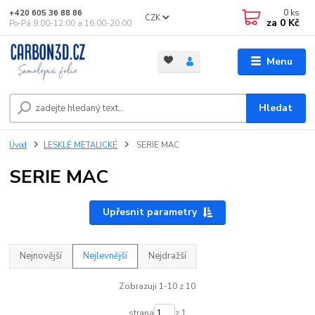
0
ks
+420 605 36 88 86
CZK
za
0 Kč
Po-Pá 9.00-12.00 a 16.00-20.00
Menu
Hledat
Úvod
LESKLÉ METALICKÉ
SERIE MAC
SERIE MAC
Upřesnit parametry
Nejnovější
Nejlevnější
Nejdražší
Zobrazuji 1-10 z 10
strana
z 1