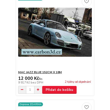
MAC JAZZ BLUE 152CM X 18M
12 000 Kč
/
ks
2 týdny od objednání
9 917 Kč
bez DPH
Přidat do košíku
Doprava ZDARMA