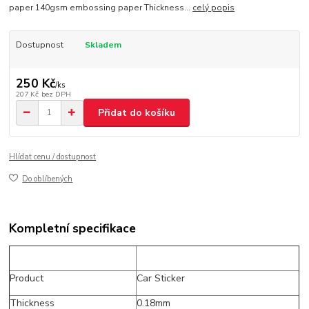
paper 140gsm embossing paper Thickness...
celý popis
Dostupnost
Skladem
250 Kč
/
ks
207 Kč
bez DPH
Přidat do košíku
Hlídat cenu / dostupnost
Do oblíbených
Kompletní specifikace
Product
Car Sticker
Thickness
0.18mm