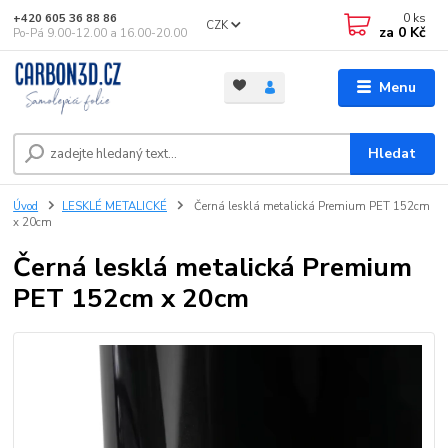
0
ks
+420 605 36 88 86
CZK
za
0 Kč
Po-Pá 9.00-12.00 a 16.00-20.00
Menu
Hledat
Úvod
LESKLÉ METALICKÉ
Černá lesklá metalická Premium PET 152cm
x 20cm
Černá lesklá metalická Premium
PET 152cm x 20cm