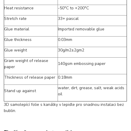
Heat resistance
-50°C to +200°C
Stretch rate
33+ pascal
Glue material
Imported removable glue
Glue thickness
0.03mm
Glue weight
30g/m2±2gm2
Gram weight of release
140gsm embossing paper
paper
Thickness of release paper
0.18mm
water, dirt, grease, salt, weak acids
Stand up against
oil
3D samolepící folie s kanálky v lepidle pro snadnou instalaci bez
bublin.