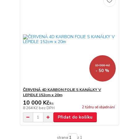
19 900 Kč
- 50 %
ČERVENÁ 4D KARBON FOLIE S KANÁLKY V
LEPIDLE 152cm x 20m
10 000 Kč
/
ks
2 týdny od objednání
8 264 Kč
bez DPH
Přidat do košíku
strana
z 1