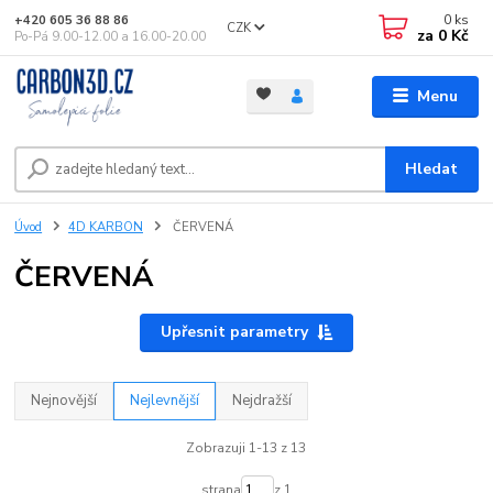
0
ks
+420 605 36 88 86
CZK
za
0 Kč
Po-Pá 9.00-12.00 a 16.00-20.00
Menu
Hledat
Úvod
4D KARBON
ČERVENÁ
ČERVENÁ
Upřesnit parametry
Nejnovější
Nejlevnější
Nejdražší
Zobrazuji 1-13 z 13
strana
z 1