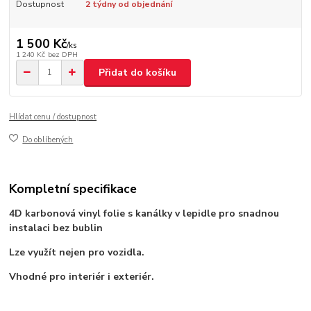
Dostupnost
2 týdny od objednání
1 500 Kč
/
ks
1 240 Kč
bez DPH
Přidat do košíku
Hlídat cenu / dostupnost
Do oblíbených
Kompletní specifikace
4D karbonová vinyl folie s kanálky v lepidle pro snadnou
instalaci bez bublin
Lze využít nejen pro vozidla.
Vhodné pro interiér i exteriér.