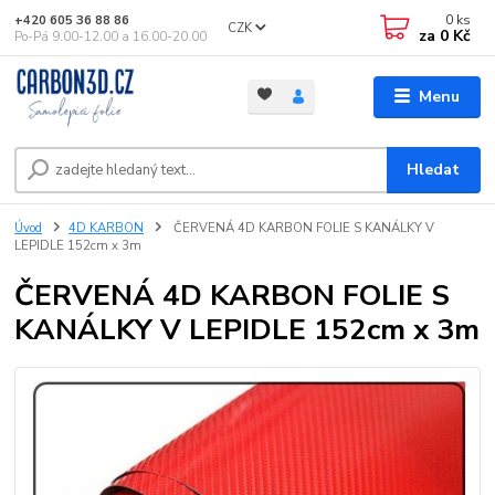
0
ks
+420 605 36 88 86
CZK
za
0 Kč
Po-Pá 9.00-12.00 a 16.00-20.00
Menu
Hledat
Úvod
4D KARBON
ČERVENÁ 4D KARBON FOLIE S KANÁLKY V
LEPIDLE 152cm x 3m
ČERVENÁ 4D KARBON FOLIE S
KANÁLKY V LEPIDLE 152cm x 3m