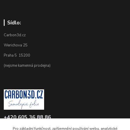
Sídlo:
Carbon3d.cz
Werichova 25
Praha 5 15200
(nejsme kamenná prodejna)
+420 605 36 88 86
Po-Pá 9.00-12.00 a 16.00-20.00
Pro základní funkčnost, zpříjemnění používání webu, analytické