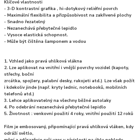
Klíčové vlastnosti
- 3-D kontrastní grafika , hi-dotykový reliéfní povrch
- Maximální flexibilita a přizpůsobivost na zakřivené plochy
- Snadno řezatelný
- Nezanechává přebytečné lepidlo
- Vysoce elastická schopnost.
- Může být čištěna šamponem a vodou
1. Vzhled jako pravá uhlíková vlákna
2. Lze aplikovat na vnitřní i vnější povrchy vozidel (kapoty,
střechy, boční
zrcátka, spojlery, palubní desky, rukojeti atd.)
.
Lze však požít
i kdekoliv jinde (např. kryty lednic, notebooků, mobilních
telefonů atd.)
3. Lehce aplikovatelný na všechny běžné autolaky
4. Po odebrání nezanechává přebytečné lepidlo
5. Životnost : venkovní použití 4 roky, vnitřní použití 12 roků
Film je embosovaný, připomínající pravá uhlíková vláken, kdy
odráží světlo,
mění a zdůrazňuje svůj vzor v závislosti na úhlu pohledu.