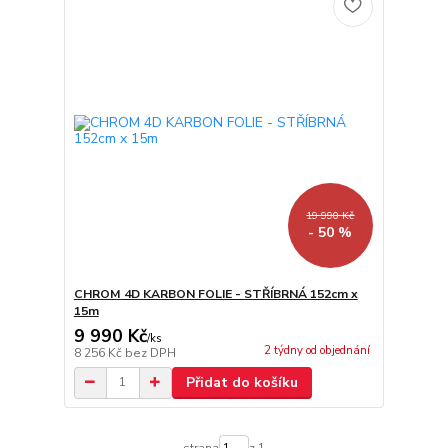
19 990 Kč
- 50 %
CHROM 4D KARBON FOLIE - STŘÍBRNÁ 152cm x
15m
9 990 Kč
/
ks
2 týdny od objednání
8 256 Kč
bez DPH
Přidat do košíku
strana
z 1