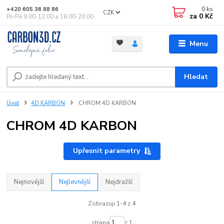
0
ks
+420 605 36 88 86
CZK
za
0 Kč
Po-Pá 9.00-12.00 a 16.00-20.00
Menu
Hledat
Úvod
4D KARBON
CHROM 4D KARBON
CHROM 4D KARBON
Upřesnit parametry
Nejnovější
Nejlevnější
Nejdražší
Zobrazuji 1-4 z 4
strana
z 1