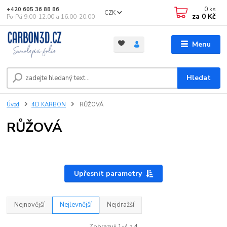
0
ks
+420 605 36 88 86
CZK
za
0 Kč
Po-Pá 9.00-12.00 a 16.00-20.00
Menu
Hledat
Úvod
4D KARBON
RŮŽOVÁ
RŮŽOVÁ
Upřesnit parametry
Nejnovější
Nejlevnější
Nejdražší
Zobrazuji 1-4 z 4