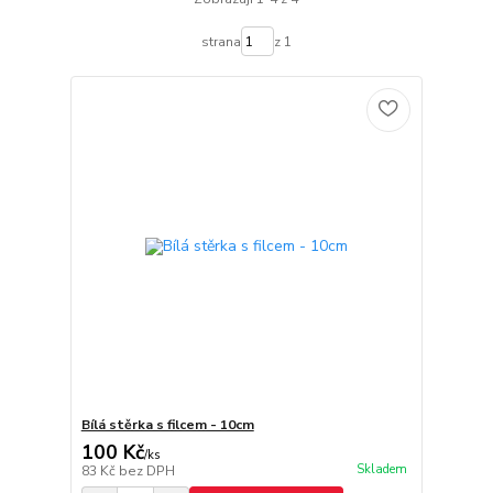
strana
z 1
Bílá stěrka s filcem - 10cm
100 Kč
/
ks
Skladem
83 Kč
bez DPH