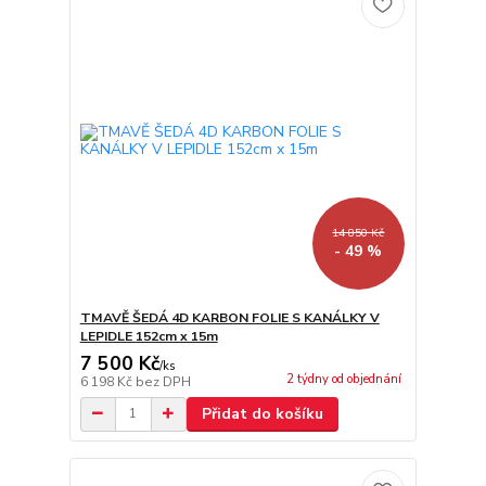
14 850 Kč
- 49 %
TMAVĚ ŠEDÁ 4D KARBON FOLIE S KANÁLKY V
LEPIDLE 152cm x 15m
7 500 Kč
/
ks
2 týdny od objednání
6 198 Kč
bez DPH
Přidat do košíku