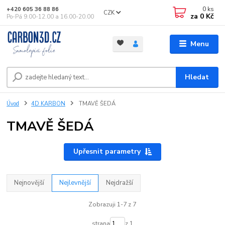
0
ks
+420 605 36 88 86
CZK
za
0 Kč
Po-Pá 9.00-12.00 a 16.00-20.00
Menu
Hledat
Úvod
4D KARBON
TMAVĚ ŠEDÁ
TMAVĚ ŠEDÁ
Upřesnit parametry
Nejnovější
Nejlevnější
Nejdražší
Zobrazuji 1-7 z 7
strana
z 1