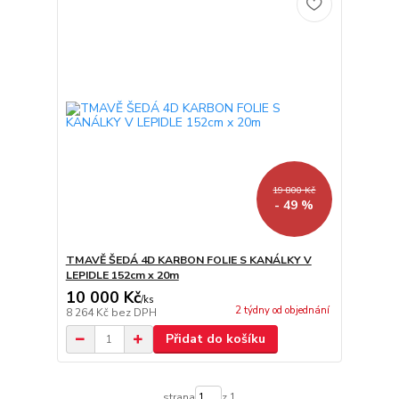
19 800 Kč
- 49 %
TMAVĚ ŠEDÁ 4D KARBON FOLIE S KANÁLKY V
LEPIDLE 152cm x 20m
10 000 Kč
/
ks
2 týdny od objednání
8 264 Kč
bez DPH
Přidat do košíku
strana
z 1