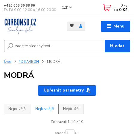
0
ks
+420 605 36 88 86
CZK
za
0 Kč
Po-Pá 9.00-12.00 a 16.00-20.00
Menu
Hledat
Úvod
4D KARBON
MODRÁ
MODRÁ
Upřesnit parametry
Nejnovější
Nejlevnější
Nejdražší
Zobrazuji 1-10 z 10
strana
z 1