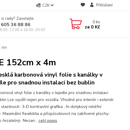
Přihlášení
CZK
 si rady? Zavolejte.
0
ks
 605 36 88 86
za
0 Kč
9.00-12.00 a 16.00-20.00
x 4m
 152cm x 4m
esklá karbonová vinyl folie s kanálky v
dle pro snadnou instalaci bez bublin
bonová vinyl folie s kanálky v lepidle pro snadnou instalaci
lin Lze využít nejen pro vozidla. Vhodné pro interiér i exteriér.
 vlastnosti- 3-D kontrastní grafika , hi-dotykový reliéfní
- Maximální flexibilita a přizpůsobivost na zakřivené plochy-
 řezatelný- Nezan...
celý popis