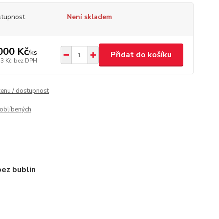
tupnost
Není skladem
000 Kč
/
ks
Přidat do košíku
53 Kč
bez DPH
cenu / dostupnost
oblíbených
bez bublin