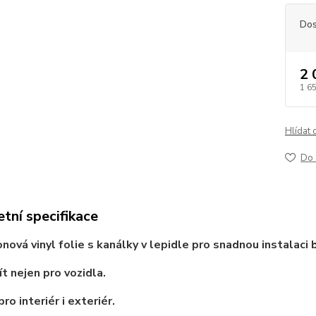
Dos
2 
1 6
Hlídat 
Do 
tní specifikace
nová vinyl folie s kanálky v lepidle pro snadnou instalaci 
ít nejen pro vozidla.
ro interiér i exteriér.