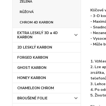
ZELENÁ
Klíčové 
RŮŽOVÁ
- 3-D ko
- Maximá
CHROM 4D KARBON
- Snadno
- Nezan
EXTRA LESKLÝ 3D a 4D
KARBON
- Vysoce
- Může b
2D LESKLÝ KARBON
FORGED KARBON
1. Vzhle
2. Lze ap
GHOST KARBON
zrcátka, 
HONEY KARBON
telefonů
3. Lehce
CHAMELEON CHROM
4. Po od
5. Životn
BROUŠENÉ FOLIE