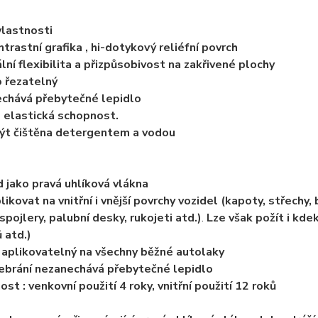
vlastnosti
ntrastní grafika , hi-dotykový reliéfní povrch
lní flexibilita a přizpůsobivost na zakřivené plochy
 řezatelný
echává přebytečné lepidlo
 elastická schopnost.
ýt čištěna detergentem a vodou
d jako pravá uhlíková vlákna
likovat na vnitřní i vnější povrchy vozidel (kapoty, střechy, 
spojlery, palubní desky, rukojeti atd.)
.
Lze však požít i kdek
 atd.)
 aplikovatelný na všechny běžné autolaky
ebrání nezanechává přebytečné lepidlo
ost : venkovní použití 4 roky, vnitřní použití 12 roků