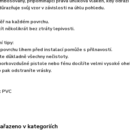
embosovaný, připomínající pravá uhlíková vláken, kdy odráží
důrazňuje svůj vzor v závislosti na úhlu pohledu.
ěř na každém povrchu.
ít několikrát bez ztráty lepivosti.
í tipy:
povrchu lihem před instalací pomůže s přilnavostí.
e důkladně všechny nečistoty.
orkovzdušné pistole nebo fénu docílíte velmi vysoké ohe
 pak odstraníte vrásky.
: PVC
zařazeno v kategoriích