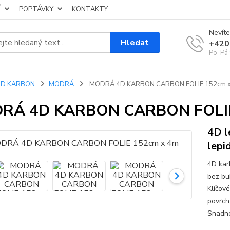
Í
POPTÁVKY
KONTAKTY
Nevíte
Hledat
+420
Po-Pá 
4D KARBON
MODRÁ
MODRÁ 4D KARBON CARBON FOLIE 152cm 
RÁ 4D KARBON CARBON FOLIE
4D l
lepi
4D kar
bez bub
Klíčové
povrch
Snadno