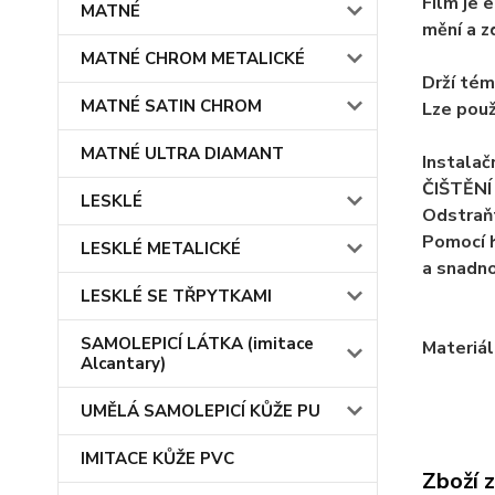
Film je 
MATNÉ
mění a z
MATNÉ CHROM METALICKÉ
Drží tém
MATNÉ SATIN CHROM
Lze použ
MATNÉ ULTRA DIAMANT
Instalačn
ČIŠTĚNÍ 
LESKLÉ
Odstraňt
Pomocí h
LESKLÉ METALICKÉ
a snadno
LESKLÉ SE TŘPYTKAMI
SAMOLEPICÍ LÁTKA (imitace
Materiál
Alcantary)
UMĚLÁ SAMOLEPICÍ KŮŽE PU
IMITACE KŮŽE PVC
Zboží 