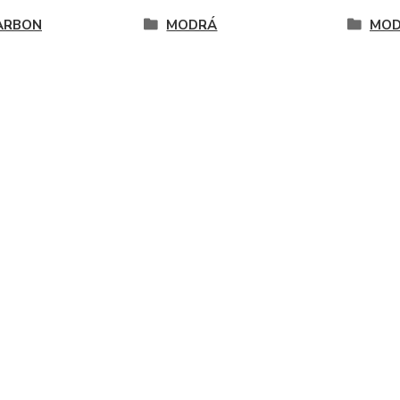
ARBON
MODRÁ
MO