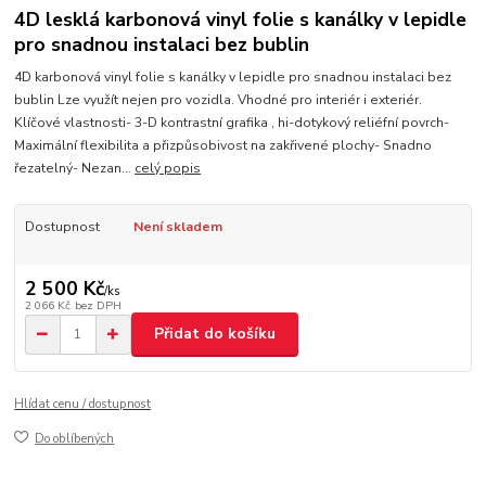
4D lesklá karbonová vinyl folie s kanálky v lepidle
pro snadnou instalaci bez bublin
4D karbonová vinyl folie s kanálky v lepidle pro snadnou instalaci bez
bublin Lze využít nejen pro vozidla. Vhodné pro interiér i exteriér.
Klíčové vlastnosti- 3-D kontrastní grafika , hi-dotykový reliéfní povrch-
Maximální flexibilita a přizpůsobivost na zakřivené plochy- Snadno
řezatelný- Nezan...
celý popis
Dostupnost
Není skladem
2 500 Kč
/
ks
2 066 Kč
bez DPH
Přidat do košíku
Hlídat cenu / dostupnost
Do oblíbených