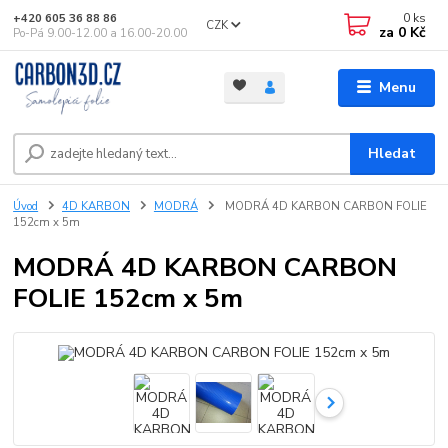
0
ks
+420 605 36 88 86
CZK
za
0 Kč
Po-Pá 9.00-12.00 a 16.00-20.00
Menu
Hledat
Úvod
4D KARBON
MODRÁ
MODRÁ 4D KARBON CARBON FOLIE
152cm x 5m
MODRÁ 4D KARBON CARBON
FOLIE 152cm x 5m