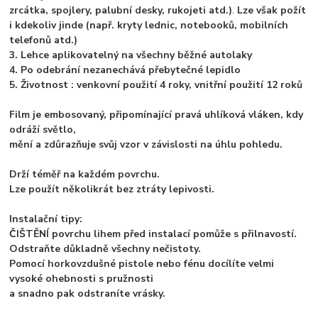
zrcátka, spojlery, palubní desky, rukojeti atd.)
.
Lze však požít
i kdekoliv jinde (např. kryty lednic, notebooků, mobilních
telefonů atd.)
3. Lehce aplikovatelný na všechny běžné autolaky
4. Po odebrání nezanechává přebytečné lepidlo
5. Životnost : venkovní použití 4 roky, vnitřní použití 12 roků
Film je embosovaný, připomínající pravá uhlíková vláken, kdy
odráží světlo,
mění a zdůrazňuje svůj vzor v závislosti na úhlu pohledu.
Drží téměř na každém povrchu.
Lze použít několikrát bez ztráty lepivosti.
Instalační tipy:
ČIŠTĚNÍ povrchu lihem před instalací pomůže s přilnavostí.
Odstraňte důkladně všechny nečistoty.
Pomocí horkovzdušné pistole nebo fénu docílíte velmi
vysoké ohebnosti s pružnosti
a snadno pak odstraníte vrásky.