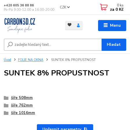
0
ks
+420 605 36 88 86
CZK
za
0 Kč
Po-Pá 9.00-12.00 a 16.00-20.00
Menu
Hledat
Úvod
FOLIE NA OKNA
SUNTEK 8% PROPUSTNOST
SUNTEK 8% PROPUSTNOST
šíře 508mm
šíře 762mm
šíře 1016mm
Upřesnit parametry