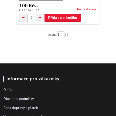
100 Kč
/
ks
Není skladem
83 Kč
bez DPH
Přidat do košíku
strana
z 1
Informace pro zákazníky
O nás
Obchodní podmínky
Cena dopravy a plateb